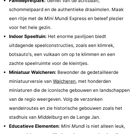
Familiepretpark:
Geniet van de achtbaan,
&
Bezienswaardigheden
schommelpaard en de authentieke draaimolen. Maak
een ritje met de
Mini Mundi
Express en beleef plezier
doen
-
voor het hele gezin.
Musea
-
Indoor Speeltuin:
Het enorme paviljoen biedt
uitdagende speelconstructies, zoals een klimrek,
Monumenten
-
botsauto's, een vulkaan om op te klimmen en een
Uitkijkpunten
Attracties
zachte speelruimte voor de kleintjes.
Miniatuur Walcheren:
Bewonder de gedetailleerde
-
miniatuurversie van
Walcheren
, met honderden
Speeltuinen
-
miniaturen die de iconische gebouwen en landschappen
van de regio weergeven. Volg de verzonken
Binnenspeeltuinen
-
wandelroutes en zie historische gebouwen zoals het
Bowlen
Wellness
stadhuis van
Middelburg
en de Lange Jan.
Educatieve Elementen:
Mini Mundi
is niet alleen leuk,
centra
Dorpen