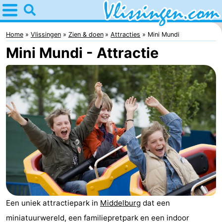
Home
Vlissingen
Home
Vlissingen
Zien & doen
Attracties
Mini Mundi
Mini Mundi - Attractie
Tips
Voor
kinderen
Overnachten
Appartementen
-
Martina
Bed
(&
Campings
Een uniek attractiepark in
Middelburg
dat een
breakfasts)
Hotels
miniatuurwereld, een familiepretpark en een indoor