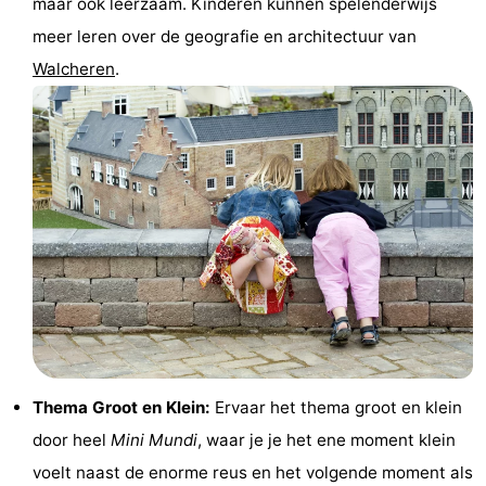
maar ook leerzaam. Kinderen kunnen spelenderwijs
&
Natuur
meer leren over de geografie en architectuur van
Walcheren
.
Steden
Rondleidingen
Sporten
-
Zwembaden
-
Fietsen
-
Wandelen
-
Paardrijden
-
Thema Groot en Klein:
Ervaar het thema groot en klein
Golfbanen
Eten
door heel
Mini Mundi
, waar je je het ene moment klein
en
Ringrijden
voelt naast de enorme reus en het volgende moment als