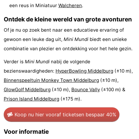
een reus in Miniatuur
Walcheren
.
drinken
Evenementen
Ontdek de kleine wereld van grote avonturen
Praktisch
Of je nu op zoek bent naar een educatieve ervaring of
Forum
gewoon een leuke dag uit,
Mini Mundi
biedt een unieke
combinatie van plezier en ontdekking voor het hele gezin.
Route
Verder is
Mini Mundi
nabij de volgende
-
bezienswaardigheden:
HyperBowling Middelburg
(±10 m),
Parkeren
Veerboot
Binnenspeeltuin Monkey Town Middelburg
(±10 m),
GlowGolf Middelburg
(±10 m),
Bounce Vally
(±100 m) &
Reisboekenwinkel
Prison Island Middelburg
(±175 m).
Nieuws
Koop nu hier vooraf tickets
en bespaar 40%
Medische
Voor informatie
adressen
Regio