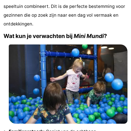
speeltuin combineert. Dit is de perfecte bestemming voor
Vakantiehuizen
gezinnen die op zoek zijn naar een dag vol vermaak en
-
ontdekkingen.
Duinzicht
-
Wat kun je verwachten bij
Mini Mundi
?
Galgewei
-
Noordzee
-
Resort
Strandpark
-
Vlissingen
Zeeland
Vebenabos
-
Westduin
Last
minutes
Strand
Zien