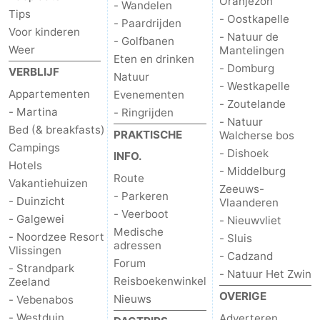
Oranjezon
- Wandelen
Tips
- Oostkapelle
- Paardrijden
Voor kinderen
- Natuur de
- Golfbanen
Weer
Mantelingen
Eten en drinken
- Domburg
VERBLIJF
Natuur
- Westkapelle
Appartementen
Evenementen
- Zoutelande
- Martina
- Ringrijden
- Natuur
Bed (& breakfasts)
PRAKTISCHE
Walcherse bos
Campings
- Dishoek
INFO.
Hotels
- Middelburg
Route
Vakantiehuizen
Zeeuws-
- Parkeren
- Duinzicht
Vlaanderen
- Veerboot
- Galgewei
- Nieuwvliet
Medische
- Noordzee Resort
- Sluis
adressen
Vlissingen
- Cadzand
Forum
- Strandpark
- Natuur Het Zwin
Reisboekenwinkel
Zeeland
OVERIGE
Nieuws
- Vebenabos
- Westduin
Adverteren