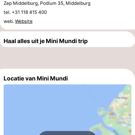
Zep Middelburg, Podium 35, Middelburg
Zeeland
tel. +31 118 415 400
web.
Website
Schouwen-
Duiveland
-
Haal alles uit je Mini Mundi trip
Renesse
-
Brouwershaven
-
Bruinisse
-
Locatie van Mini Mundi
Zierikzee
-
Natuur
-
Oosterschelde
Burgh
-
Haamstede
Natuur
Walcheren