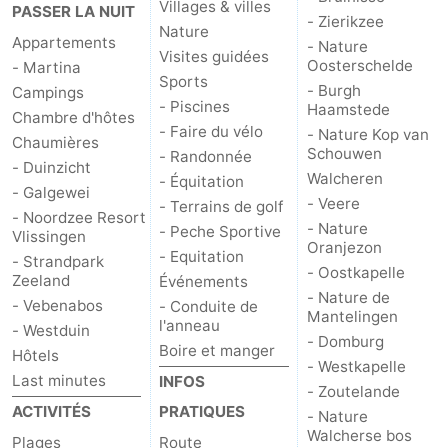
Villages & villes
PASSER LA NUIT
- Zierikzee
Nature
Appartements
- Nature
Visites guidées
Oosterschelde
- Martina
Sports
- Burgh
Campings
- Piscines
Haamstede
Chambre d'hôtes
- Faire du vélo
- Nature Kop van
Chaumières
Schouwen
- Randonnée
- Duinzicht
Walcheren
- Équitation
- Galgewei
- Veere
- Terrains de golf
- Noordzee Resort
- Nature
- Peche Sportive
Vlissingen
Oranjezon
- Equitation
- Strandpark
- Oostkapelle
Zeeland
Événements
- Nature de
- Vebenabos
- Conduite de
Mantelingen
l'anneau
- Westduin
- Domburg
Boire et manger
Hôtels
- Westkapelle
Last minutes
INFOS
- Zoutelande
ACTIVITÉS
PRATIQUES
- Nature
Walcherse bos
Plages
Route