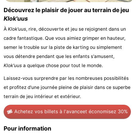
Découvrez le plaisir de jouer au terrain de jeu
Kop
-
Klok'uus
van
Veere
-
À
Klok'uus
, rire, découverte et jeu se rejoignent dans un
Schouwen
Nature
-
cadre fantastique. Que vous aimiez grimper en hauteur,
semer le trouble sur la piste de karting ou simplement
Oranjezon
Oostkapelle
-
vous détendre pendant que les enfants s'amusent,
Nature
-
Klok'uus
a quelque chose pour tout le monde.
Laissez-vous surprendre par les nombreuses possibilités
de
Domburg
-
et profitez d'une journée pleine de plaisir dans ce superbe
Mantelingen
Westkapelle
-
terrain de jeu intérieur et extérieur.
Zoutelande
-
Achetez vos billets à l'avance
et économisez 30%
Nature
-
Pour information
Walcherse
Dishoek
-