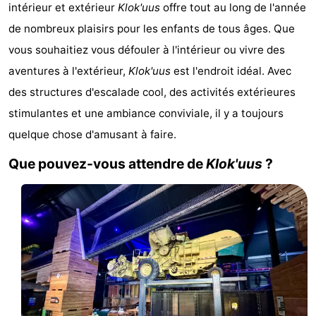
intérieur et extérieur
Klok'uus
offre tout au long de l'année
-
de nombreux plaisirs pour les enfants de tous âges. Que
Duinzicht
-
vous souhaitiez vous défouler à l'intérieur ou vivre des
aventures à l'extérieur,
Klok'uus
est l'endroit idéal. Avec
Galgewei
-
des structures d'escalade cool, des activités extérieures
Noordzee
-
stimulantes et une ambiance conviviale, il y a toujours
quelque chose d'amusant à faire.
Resort
Strandpark
-
Que pouvez-vous attendre de
Klok'uus
?
Vlissingen
Zeeland
Vebenabos
-
Westduin
Hôtels
Last
minutes
Plages
Voir