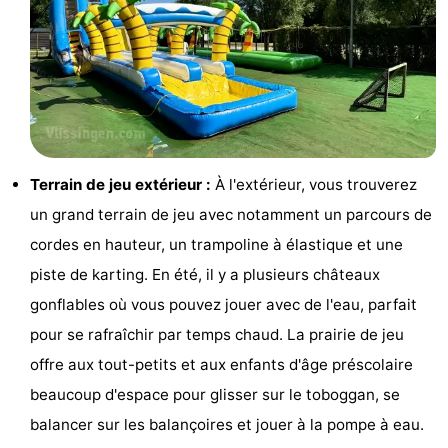
intérieures
bien-
&
Nature
être
villes
Visites
guidées
Sports
-
Terrain de jeu extérieur :
À l'extérieur, vous trouverez
Piscines
-
un grand terrain de jeu avec notamment un parcours de
cordes en hauteur, un trampoline à élastique et une
Faire
-
piste de karting. En été, il y a plusieurs châteaux
du
Randonnée
-
gonflables où vous pouvez jouer avec de l'eau, parfait
pour se rafraîchir par temps chaud. La prairie de jeu
vélo
Équitation
-
offre aux tout-petits et aux enfants d'âge préscolaire
Terrains
-
beaucoup d'espace pour glisser sur le toboggan, se
balancer sur les balançoires et jouer à la pompe à eau.
de
Peche
-