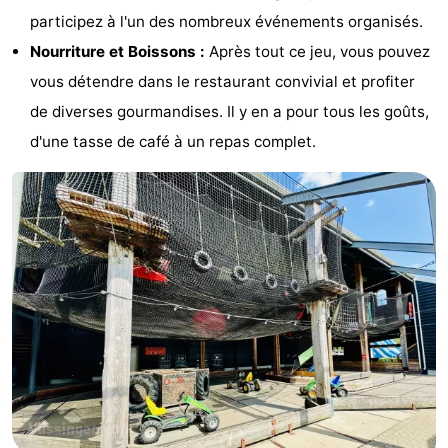
participez à l'un des nombreux événements organisés.
Zeeland
Nourriture et Boissons :
Après tout ce jeu, vous pouvez
Schouwen-
vous détendre dans le restaurant convivial et profiter
de diverses gourmandises. Il y en a pour tous les goûts,
Duiveland
-
d'une tasse de café à un repas complet.
Renesse
-
Brouwershaven
-
Bruinisse
-
Zierikzee
-
Nature
-
Oosterschelde
Burgh
-
Haamstede
Nature
Walcheren