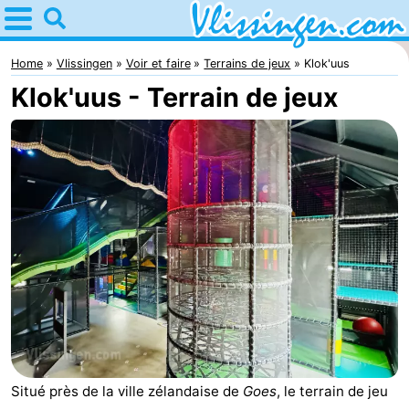
Home
Vlissingen
Home
Vlissingen
Voir et faire
Terrains de jeux
Klok'uus
Klok'uus - Terrain de jeux
Astuces
Avec
les
Passer
enfants
la
Appartements
nuit
-
Martina
Campings
Chambre
d'hôtes
Chaumières
Situé près de la ville zélandaise de
Goes
, le terrain de jeu