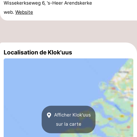
Wissekerkseweg 6, 's-Heer Arendskerke
bos
Middelburg
Zeeuws-
web.
Website
Vlaanderen
-
Nieuwvliet
-
Localisation de Klok'uus
Sluis
-
Cadzand
-
Nature
Météo
Het
Contact
Zwin
Afficher Klok'uus
sur la carte