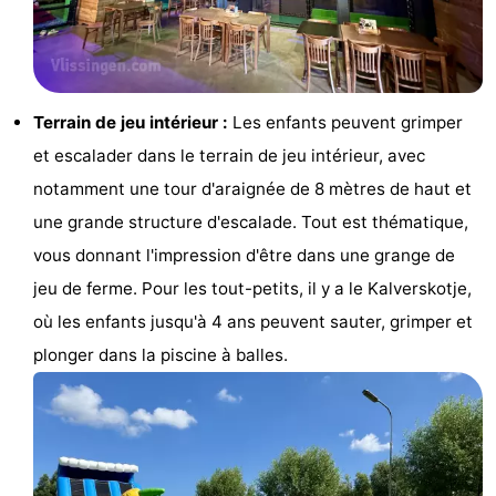
et
Lieux
faire
d'intérêt
-
Terrain de jeu intérieur :
Les enfants peuvent grimper
Musées
-
et escalader dans le terrain de jeu intérieur, avec
Monuments
-
notamment une tour d'araignée de 8 mètres de haut et
une grande structure d'escalade. Tout est thématique,
Points
Attractions
vous donnant l'impression d'être dans une grange de
de
-
jeu de ferme. Pour les tout-petits, il y a le Kalverskotje,
où les enfants jusqu'à 4 ans peuvent sauter, grimper et
vue
Terrains
-
plonger dans la piscine à balles.
de
Aires
-
jeux
de
Bowling
Centres
jeux
de
Villages