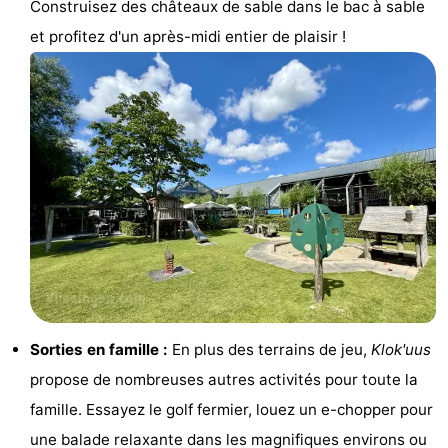
Construisez des châteaux de sable dans le bac à sable
golf
Sportive
Equitation
Conduite
et profitez d'un après-midi entier de plaisir !
de
Boire
l'anneau
et
Événements
manger
Pratiques
Forum
Route
-
Ferry
Stationnement
Sorties en famille :
En plus des terrains de jeu,
Klok'uus
propose de nombreuses autres activités pour toute la
Adresses
famille. Essayez le golf fermier, louez un e-chopper pour
Médicales
Région
une balade relaxante dans les magnifiques environs ou