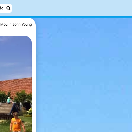
éo
Moulin John Young