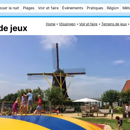
sser la nuit
Plages
Voir et faire
Événements
Pratiques
Région
Mét
Home
Vlissingen
Voir et faire
Terrains de jeux
de jeux