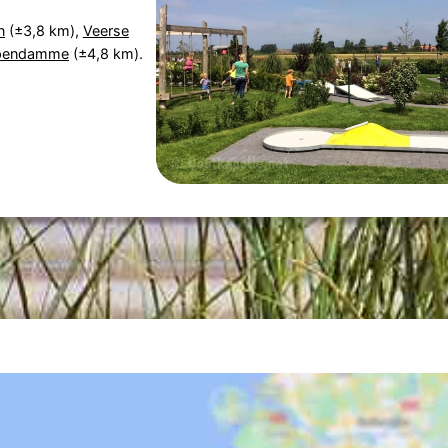
n
(±3,8 km),
Veerse
pendamme
(±4,8 km).