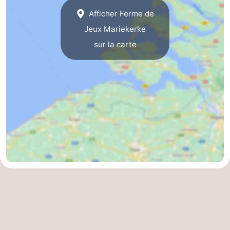
Afficher Ferme de
Zeeland
Jeux Mariekerke
Schouwen-
sur la carte
Duiveland
-
Renesse
-
Brouwershaven
-
Bruinisse
-
Zierikzee
-
Nature
-
Oosterschelde
Burgh
-
Haamstede
Nature
Walcheren