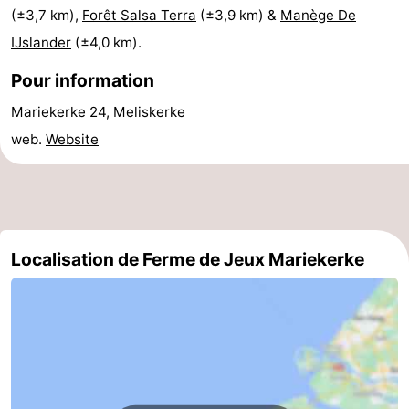
(±3,7 km),
Forêt Salsa Terra
(±3,9 km) &
Manège De
golf
Sportive
Equitation
Conduite
IJslander
(±4,0 km).
de
Boire
Pour information
l'anneau
et
Événements
Mariekerke 24, Meliskerke
web.
Website
manger
Pratiques
Forum
Route
Localisation de Ferme de Jeux Mariekerke
-
Ferry
Stationnement
Adresses
Médicales
Région