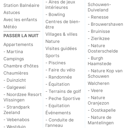
- Aires de jeux
Schouwen-
Station Balnéaire
intérieures
Duiveland
bos
Middelburg
Zeeuws-
Astuces
- Bowling
- Renesse
Avec les enfants
Centres de bien-
Vlaanderen
-
- Brouwershaven
Météo
être
- Bruinisse
Villages & villes
PASSER LA NUIT
Nieuwvliet
-
- Zierikzee
Nature
Appartements
- Nature
Visites guidées
Sluis
-
Oosterschelde
- Martina
Sports
- Burgh
Campings
Cadzand
-
- Piscines
Haamstede
Chambre d'hôtes
- Faire du vélo
- Nature Kop van
Chaumières
Nature
Météo
Schouwen
- Randonnée
- Duinzicht
Walcheren
- Équitation
- Galgewei
Het
Contact
- Veere
- Terrains de golf
- Noordzee Resort
- Nature
- Peche Sportive
Vlissingen
Zwin
Oranjezon
- Equitation
- Strandpark
- Oostkapelle
Zeeland
Événements
- Nature de
- Vebenabos
- Conduite de
Mantelingen
l'anneau
- Westduin