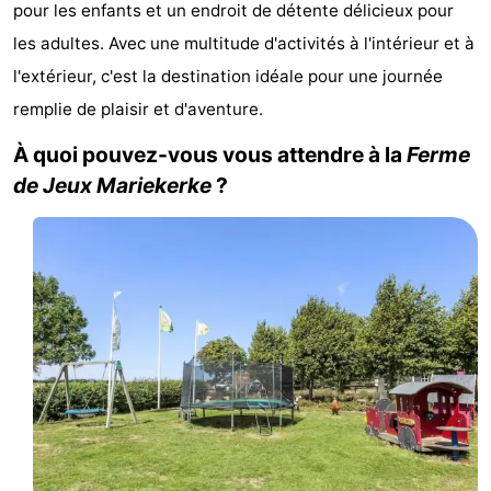
pour les enfants et un endroit de détente délicieux pour
-
les adultes. Avec une multitude d'activités à l'intérieur et à
l'extérieur, c'est la destination idéale pour une journée
Duinzicht
-
remplie de plaisir et d'aventure.
Galgewei
-
À quoi pouvez-vous vous attendre à la
Ferme
Noordzee
-
de Jeux Mariekerke
?
Resort
Strandpark
-
Vlissingen
Zeeland
Vebenabos
-
Westduin
Hôtels
Last
minutes
Plages
Voir