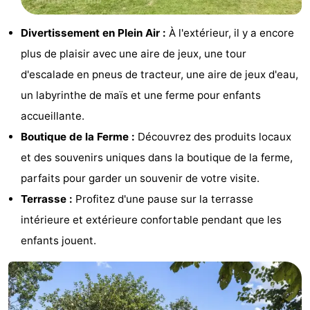
et
Lieux
Divertissement en Plein Air :
À l'extérieur, il y a encore
faire
d'intérêt
-
plus de plaisir avec une aire de jeux, une tour
d'escalade en pneus de tracteur, une aire de jeux d'eau,
Musées
-
un labyrinthe de maïs et une ferme pour enfants
Monuments
-
accueillante.
Boutique de la Ferme :
Découvrez des produits locaux
Points
Attractions
et des souvenirs uniques dans la boutique de la ferme,
de
-
parfaits pour garder un souvenir de votre visite.
Terrasse :
Profitez d'une pause sur la terrasse
vue
Terrains
-
intérieure et extérieure confortable pendant que les
de
Aires
-
enfants jouent.
jeux
de
Bowling
Centres
jeux
de
Villages