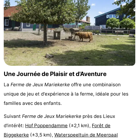
intérieures
bien-
&
Nature
être
villes
Visites
guidées
Sports
-
Piscines
-
Une Journée de Plaisir et d'Aventure
Faire
-
La
Ferme de Jeux Mariekerke
offre une combinaison
du
Randonnée
-
unique de jeu et d'expérience à la ferme, idéale pour les
familles avec des enfants.
vélo
Équitation
-
Suivant
Ferme de Jeux Mariekerke
près des Lieux
Terrains
-
d'intérêt:
Hof Poppendamme
(±2,1 km),
Forêt de
de
Peche
-
Biggekerke
(±3,5 km),
Waterspeeltuin de Meerpaal