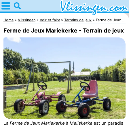
Home
Vlissingen
Home
Vlissingen
Voir et faire
Terrains de jeux
Ferme de Jeux ...
Ferme de Jeux Mariekerke - Terrain de jeux
Astuces
Avec
les
Passer
enfants
la
Appartements
nuit
-
Martina
Campings
Chambre
La
Ferme de Jeux Mariekerke
à
Meliskerke
est un paradis
d'hôtes
Chaumières