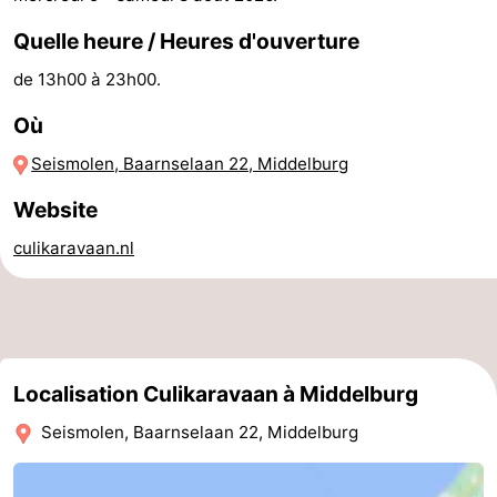
golf
Sportive
Equitation
Conduite
Quelle heure / Heures d'ouverture
de 13h00 à 23h00.
de
Boire
Où
l'anneau
et
Événements
Seismolen, Baarnselaan 22, Middelburg
manger
Pratiques
Website
Forum
culikaravaan.nl
Route
-
Ferry
Stationnement
Localisation Culikaravaan à Middelburg
Seismolen, Baarnselaan 22, Middelburg
Adresses
Médicales
Région