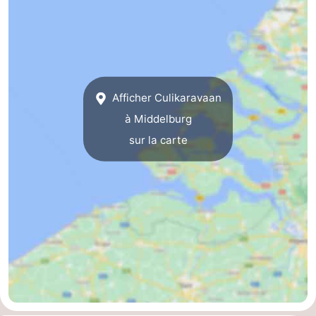
Zeeland
Schouwen-
Duiveland
-
Afficher Culikaravaan
Renesse
-
à Middelburg
sur la carte
Brouwershaven
-
Bruinisse
-
Zierikzee
-
Nature
-
Oosterschelde
Burgh
-
Haamstede
Nature
Walcheren