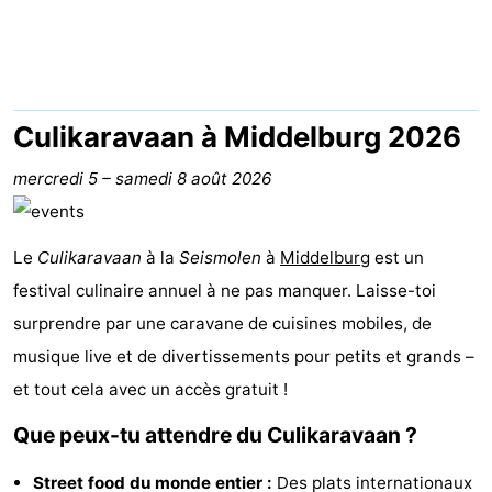
-
Duinzicht
-
Galgewei
-
Culikaravaan à Middelburg 2026
Noordzee
-
mercredi 5
–
samedi 8 août 2026
Resort
Strandpark
-
Le
Culikaravaan
à la
Seismolen
à
Middelburg
est un
Vlissingen
Zeeland
Vebenabos
-
festival culinaire annuel à ne pas manquer. Laisse-toi
surprendre par une caravane de cuisines mobiles, de
Westduin
Hôtels
musique live et de divertissements pour petits et grands –
Last
et tout cela avec un accès gratuit !
minutes
Plages
Que peux-tu attendre du Culikaravaan ?
Voir
Street food du monde entier :
Des plats internationaux