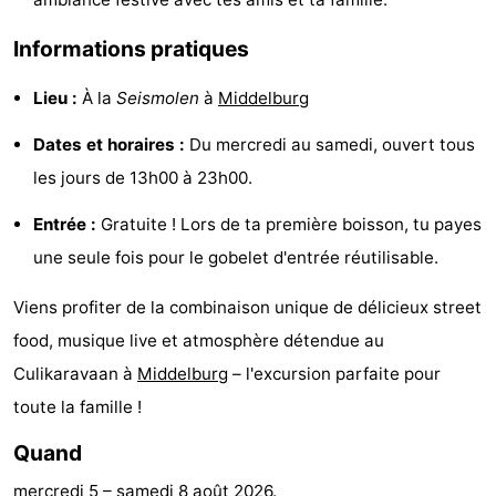
intérieures
bien-
&
Nature
Informations pratiques
être
villes
Visites
Lieu :
À la
Seismolen
à
Middelburg
guidées
Sports
Dates et horaires :
Du mercredi au samedi, ouvert tous
les jours de 13h00 à 23h00.
-
Entrée :
Gratuite ! Lors de ta première boisson, tu payes
Piscines
-
une seule fois pour le gobelet d'entrée réutilisable.
Faire
-
Viens profiter de la combinaison unique de délicieux street
du
Randonnée
-
food, musique live et atmosphère détendue au
Culikaravaan à
Middelburg
– l'excursion parfaite pour
vélo
Équitation
-
toute la famille !
Terrains
-
Quand
de
Peche
-
mercredi 5
–
samedi 8 août 2026
.