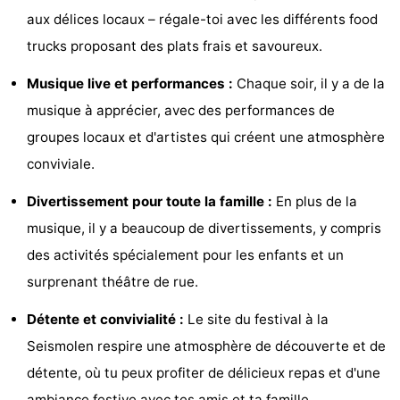
aux délices locaux – régale-toi avec les différents food
et
Lieux
trucks proposant des plats frais et savoureux.
faire
d'intérêt
-
Musique live et performances :
Chaque soir, il y a de la
Musées
-
musique à apprécier, avec des performances de
groupes locaux et d'artistes qui créent une atmosphère
Monuments
-
conviviale.
Points
Attractions
Divertissement pour toute la famille :
En plus de la
de
-
musique, il y a beaucoup de divertissements, y compris
des activités spécialement pour les enfants et un
vue
Terrains
-
surprenant théâtre de rue.
de
Aires
-
Détente et convivialité :
Le site du festival à la
jeux
de
Bowling
Centres
Seismolen respire une atmosphère de découverte et de
détente, où tu peux profiter de délicieux repas et d'une
jeux
de
Villages
ambiance festive avec tes amis et ta famille.