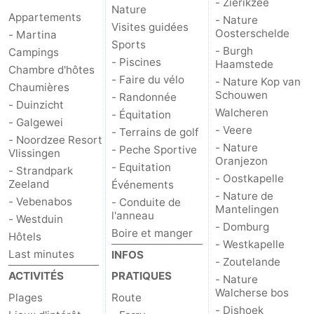
- Zierikzee
Nature
Appartements
- Nature
Visites guidées
Oosterschelde
- Martina
Sports
- Burgh
Campings
- Piscines
Haamstede
Chambre d'hôtes
- Faire du vélo
- Nature Kop van
Chaumières
Schouwen
- Randonnée
- Duinzicht
Walcheren
- Équitation
- Galgewei
- Veere
- Terrains de golf
- Noordzee Resort
- Nature
- Peche Sportive
Vlissingen
Oranjezon
- Equitation
- Strandpark
- Oostkapelle
Zeeland
Événements
- Nature de
- Vebenabos
- Conduite de
Mantelingen
l'anneau
- Westduin
- Domburg
Boire et manger
Hôtels
- Westkapelle
Last minutes
INFOS
- Zoutelande
ACTIVITÉS
PRATIQUES
- Nature
Walcherse bos
Plages
Route
- Dishoek