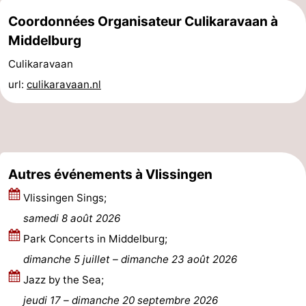
Coordonnées Organisateur Culikaravaan à
Kop
-
Middelburg
van
Veere
-
Culikaravaan
url:
culikaravaan.nl
Schouwen
Nature
-
Oranjezon
Oostkapelle
-
Nature
-
Autres événements à Vlissingen
de
Domburg
-
Vlissingen Sings;
Mantelingen
Westkapelle
-
samedi 8 août 2026
Park Concerts in Middelburg;
Zoutelande
-
dimanche 5 juillet
–
dimanche 23 août 2026
Nature
-
Jazz by the Sea;
jeudi 17
–
dimanche 20 septembre 2026
Walcherse
Dishoek
-