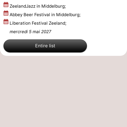
ZeelandJazz in Middelburg;
bos
Middelburg
Zeeuws-
Abbey Beer Festival in Middelburg;
Liberation Festival Zeeland;
Vlaanderen
-
mercredi 5 mai 2027
Nieuwvliet
-
Entire list
Sluis
-
Cadzand
-
Nature
Météo
Het
Contact
Zwin