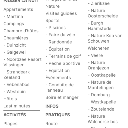
PASSER LA NUIT
- Zierikzee
Nature
Appartements
- Nature
bos
Middelburg
Zeeuws-
Visites guidées
Oosterschelde
- Martina
Sports
- Burgh
Vlaanderen
-
Campings
- Piscines
Haamstede
Chambre d'hôtes
- Faire du vélo
- Nature Kop van
Nieuwvliet
-
Chaumières
Schouwen
- Randonnée
- Duinzicht
Walcheren
- Équitation
Sluis
-
- Galgewei
- Veere
- Terrains de golf
- Noordzee Resort
Cadzand
-
- Nature
- Peche Sportive
Vlissingen
Oranjezon
- Equitation
- Strandpark
Nature
Météo
- Oostkapelle
Zeeland
Événements
- Nature de
- Vebenabos
- Conduite de
Mantelingen
Het
Contact
l'anneau
- Westduin
- Domburg
Boire et manger
Hôtels
Zwin
- Westkapelle
Last minutes
INFOS
- Zoutelande
ACTIVITÉS
PRATIQUES
- Nature
Walcherse bos
Plages
Route