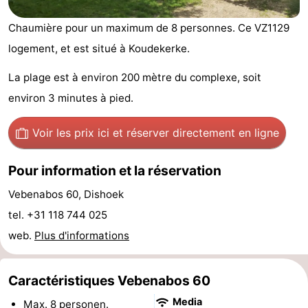
-
Chaumière pour un maximum de 8 personnes. Ce VZ1129
Duinzicht
-
logement, et est situé à Koudekerke.
La plage est à environ 200 mètre du complexe, soit
Galgewei
-
environ 3 minutes à pied.
Noordzee
-
Voir les prix ici
et réserver directement en ligne
Resort
Strandpark
-
Pour information et la réservation
Vlissingen
Zeeland
Vebenabos
-
Vebenabos 60, Dishoek
Westduin
Hôtels
tel. +31 118 744 025
Last
web.
Plus d'informations
minutes
Plages
Caractéristiques Vebenabos 60
Voir
Media
Max. 8 personen.