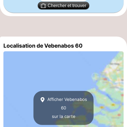
Chercher et trouver
golf
Sportive
Equitation
Conduite
de
Boire
l'anneau
et
Événements
Localisation de Vebenabos 60
manger
Pratiques
Forum
Route
-
Ferry
Stationnement
Afficher Vebenabos
60
Adresses
sur la carte
Médicales
Région