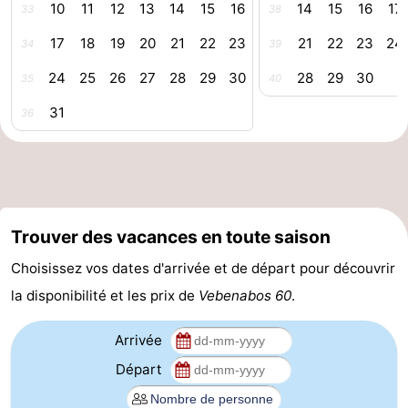
10
11
12
13
14
15
16
14
15
16
17
33
38
intérieures
bien-
&
Nature
17
18
19
20
21
22
23
21
22
23
24
34
39
être
villes
Visites
24
25
26
27
28
29
30
28
29
30
35
40
guidées
Sports
31
36
-
Piscines
-
Faire
-
Trouver des vacances en toute saison
Choisissez vos dates d'arrivée et de départ pour découvrir
du
Randonnée
-
la disponibilité et les prix de
Vebenabos 60
.
vélo
Équitation
-
Arrivée
Terrains
-
Départ
de
Peche
-