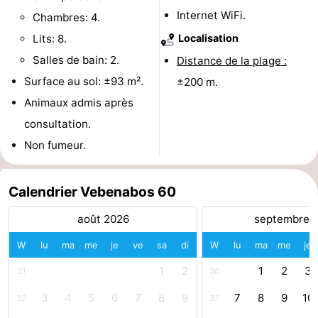
Internet WiFi.
Chambres: 4.
et
Lieux
Lits: 8.
Localisation
faire
d'intérêt
-
Salles de bain: 2.
Distance de la plage :
Surface au sol: ±93 m².
±200 m.
Musées
-
Animaux admis après
Monuments
-
consultation.
Non fumeur.
Points
Attractions
de
-
Calendrier Vebenabos 60
vue
Terrains
-
août 2026
septembre 
de
Aires
-
W
lu
ma
me
je
ve
sa
di
W
lu
ma
me
je
1
2
1
2
3
31
36
jeux
de
Bowling
Centres
3
4
5
6
7
8
9
7
8
9
10
32
37
jeux
de
Villages