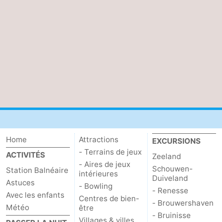
Kop
-
van
Veere
-
Schouwen
Nature
-
Oranjezon
Oostkapelle
-
Nature
-
de
Domburg
-
Home
Attractions
EXCURSIONS
Mantelingen
Westkapelle
-
- Terrains de jeux
ACTIVITÉS
Zeeland
- Aires de jeux
Schouwen-
Station Balnéaire
Zoutelande
-
intérieures
Duiveland
Astuces
- Bowling
- Renesse
Avec les enfants
Nature
-
Centres de bien-
- Brouwershaven
Météo
être
- Bruinisse
Walcherse
Dishoek
-
Villages & villes