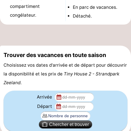
compartiment
En parc de vacances.
intérieures
bien-
&
Nature
congélateur.
Détaché.
être
villes
Visites
guidées
Sports
-
Trouver des vacances en toute saison
Piscines
-
Choisissez vos dates d'arrivée et de départ pour découvrir
la disponibilité et les prix de
Tiny House 2 - Strandpark
Faire
-
Zeeland
.
du
Randonnée
-
Arrivée
vélo
Équitation
-
Départ
Terrains
-
Chercher et trouver
de
Peche
-