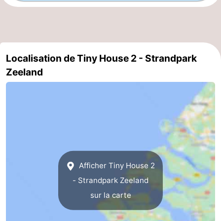
golf
Sportive
Equitation
Conduite
de
Boire
Localisation de Tiny House 2 - Strandpark
l'anneau
et
Événements
Zeeland
manger
Pratiques
Forum
Route
-
Afficher Tiny House 2
Ferry
Stationnement
- Strandpark Zeeland
Adresses
sur la carte
Médicales
Région