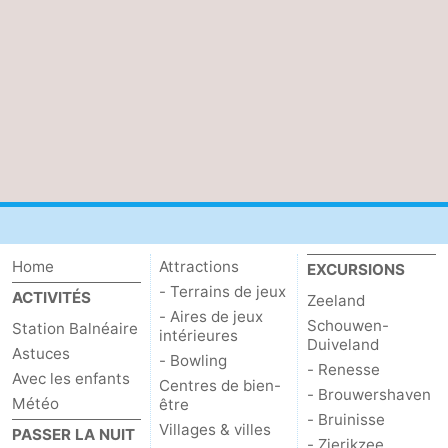
Kop
-
van
Veere
-
Schouwen
Nature
-
Oranjezon
Oostkapelle
-
Nature
-
de
Domburg
-
Home
Attractions
EXCURSIONS
- Terrains de jeux
ACTIVITÉS
Zeeland
Mantelingen
Westkapelle
-
- Aires de jeux
Schouwen-
Station Balnéaire
intérieures
Duiveland
Zoutelande
-
Astuces
- Bowling
- Renesse
Avec les enfants
Centres de bien-
Nature
-
- Brouwershaven
Météo
être
- Bruinisse
Villages & villes
PASSER LA NUIT
Walcherse
Dishoek
-
- Zierikzee