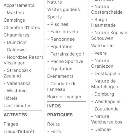
Nature
Appartements
- Nature
Visites guidées
bos
Middelburg
Zeeuws-
Oosterschelde
- Martina
Sports
- Burgh
Campings
Vlaanderen
-
- Piscines
Haamstede
Chambre d'hôtes
- Faire du vélo
- Nature Kop van
Chaumières
Nieuwvliet
-
Schouwen
- Randonnée
- Duinzicht
Walcheren
- Équitation
- Galgewei
Sluis
-
- Veere
- Terrains de golf
- Noordzee Resort
- Nature
- Peche Sportive
Vlissingen
Cadzand
-
Oranjezon
- Equitation
- Strandpark
- Oostkapelle
Zeeland
Événements
Nature
Météo
- Nature de
- Vebenabos
- Conduite de
Mantelingen
l'anneau
- Westduin
Het
Contact
- Domburg
Boire et manger
Hôtels
- Westkapelle
Zwin
Last minutes
INFOS
- Zoutelande
ACTIVITÉS
PRATIQUES
- Nature
Walcherse bos
Plages
Route
- Dishoek
Lieux d'intérêt
- Ferry