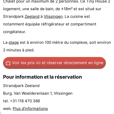
Chalet pour un maximum de 2 personnes. Ce Tiny House 2
-
logement, une salle de bain, de ±18m² et est situé sur
Strandpark
Zeeland
à
Vlissingen
. La cuisine est
Duinzicht
-
notamment équipée réfrigérateur et compartiment
Galgewei
-
congélateur.
Noordzee
-
La
plage
est à environ 100 mètre du complexe, soit environ
2 minutes à pied.
Resort
Strandpark
-
Voir les prix ici
et réserver directement en ligne
Vlissingen
Zeeland
Vebenabos
-
Westduin
Hôtels
Pour information et la réservation
Strandpark Zeeland
Last
Burg. Van Woelderenlaan 1, Vlissingen
minutes
Plages
tel. +31 118 470 386
web.
Plus d'informations
Voir