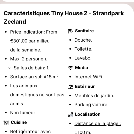
et
Lieux
Caractéristiques Tiny House 2 - Strandpark
Zeeland
faire
d'intérêt
-
Sanitaire
Price indication: From
Musées
-
Douche.
€301,00 par milieu
Monuments
-
Toilette.
de la semaine.
Lavabo.
Max. 2 personen.
Points
Attractions
Salles de bain: 1.
Media
de
-
Surface au sol: ±18 m².
Internet WiFi.
Les animaux
Extérieur
vue
Terrains
-
domestiques ne sont pas
Meubles de jardin.
de
Aires
-
admis.
Parking voiture.
Non fumeur.
Localisation
jeux
de
Bowling
Centres
Cuisine
Distance de la plage :
jeux
de
Villages
Réfrigérateur avec
±100 m.