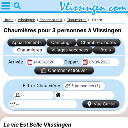
Home
Vlissingen
Home
Vlissingen
Passer la nuit
Chaumières
filterd
Chaumières pour 3 personnes à Vlissingen
Astuces
Appartements
Campings
Chambre d'hôtes
Avec
Chaumières
Villages vacances
Hôtels
les
Passer
Arrivée
Départ
enfants
la
Appartements
Chercher et trouver
nuit
-
Filtrer Chaumières:
Martina
Campings
Vue Carte
Chambre
d'hôtes
Chaumières
La vie Est Belle Vlissingen