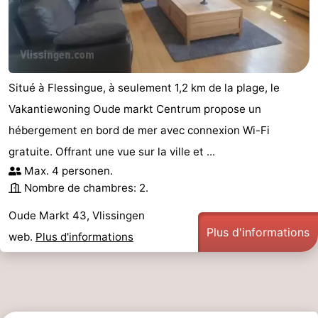
intérieures
bien-
&
Nature
être
villes
Visites
guidées
Sports
Situé à Flessingue, à seulement 1,2 km de la plage, le
Vakantiewoning Oude markt Centrum propose un
-
hébergement en bord de mer avec connexion Wi-Fi
Piscines
-
gratuite. Offrant une vue sur la ville et ...
Max. 4 personen.
Faire
-
Nombre de chambres: 2.
du
Randonnée
-
Oude Markt 43, Vlissingen
Plus d'informations
web.
Plus d'informations
vélo
Équitation
-
Terrains
-
de
Peche
-