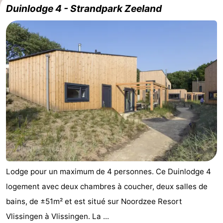
Duinlodge 4 - Strandpark Zeeland
golf
Sportive
Equitation
Conduite
de
Boire
l'anneau
et
Événements
manger
Pratiques
Forum
Route
-
Lodge pour un maximum de 4 personnes. Ce Duinlodge 4
Ferry
Stationnement
logement avec deux chambres à coucher, deux salles de
Adresses
bains, de ±51m² et est situé sur Noordzee Resort
Vlissingen à Vlissingen. La ...
Médicales
Région