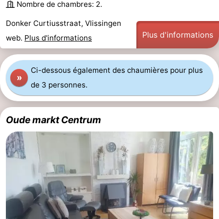
Nombre de chambres: 2.
et
Lieux
Donker Curtiusstraat, Vlissingen
Plus d'informations
faire
d'intérêt
-
web.
Plus d'informations
Musées
-
Ci-dessous également des chaumières pour plus
»
Monuments
-
de 3 personnes.
Points
Attractions
Oude markt Centrum
de
-
vue
Terrains
-
de
Aires
-
jeux
de
Bowling
Centres
jeux
de
Villages