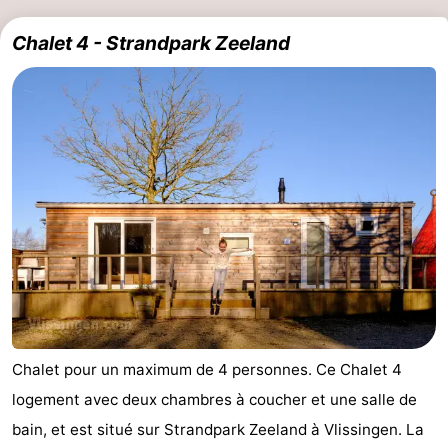
bos
Middelburg
Zeeuws-
Chalet 4 - Strandpark Zeeland
Vlaanderen
-
Nieuwvliet
-
Sluis
-
Cadzand
-
Nature
Météo
Het
Contact
Zwin
Chalet pour un maximum de 4 personnes. Ce Chalet 4
logement avec deux chambres à coucher et une salle de
bain, et est situé sur Strandpark Zeeland à Vlissingen. La