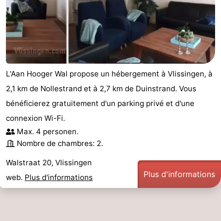
Kop
-
van
Veere
-
Schouwen
Nature
-
L'Aan Hooger Wal propose un hébergement à Vlissingen, à
Oranjezon
Oostkapelle
-
2,1 km de Nollestrand et à 2,7 km de Duinstrand. Vous
bénéficierez gratuitement d'un parking privé et d'une
Nature
-
connexion Wi-Fi.
de
Domburg
-
Max. 4 personen.
Nombre de chambres: 2.
Mantelingen
Westkapelle
-
Walstraat 20, Vlissingen
Zoutelande
-
Plus d'informations
web.
Plus d'informations
Nature
-
Walcherse
Dishoek
-