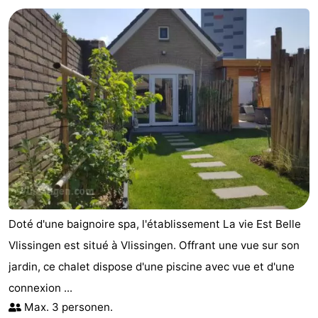
-
Duinzicht
-
Galgewei
-
Noordzee
-
Resort
Strandpark
-
Vlissingen
Zeeland
Vebenabos
-
Westduin
Hôtels
Doté d'une baignoire spa, l'établissement La vie Est Belle
Last
Vlissingen est situé à Vlissingen. Offrant une vue sur son
jardin, ce chalet dispose d'une piscine avec vue et d'une
minutes
Plages
connexion ...
Voir
Max. 3 personen.