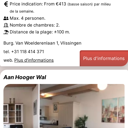
Price indication: From €413
(basse saison)
par milieu
Zeeland
.
de la semaine
Max. 4 personen.
Schouwen-
Nombre de chambres: 2.
Distance de la plage: ±100 m.
Duiveland
-
Burg. Van Woelderenlaan 1, Vlissingen
Renesse
-
tel. +31 118 414 371
Plus d'informations
web.
Plus d'informations
Brouwershaven
-
Bruinisse
-
Aan Hooger Wal
Zierikzee
-
Nature
-
Oosterschelde
Burgh
-
Haamstede
Nature
Walcheren