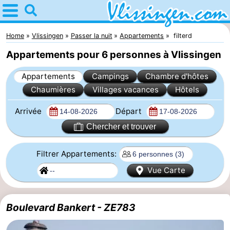
Home
Vlissingen
Home
Vlissingen
Passer la nuit
Appartements
filterd
Appartements pour 6 personnes à Vlissingen
Astuces
Appartements
Campings
Chambre d'hôtes
Avec
Chaumières
Villages vacances
Hôtels
les
Passer
Arrivée
Départ
enfants
la
Appartements
Chercher et trouver
nuit
-
Filtrer Appartements:
Vue Carte
Martina
Campings
Chambre
Boulevard Bankert - ZE783
d'hôtes
Chaumières