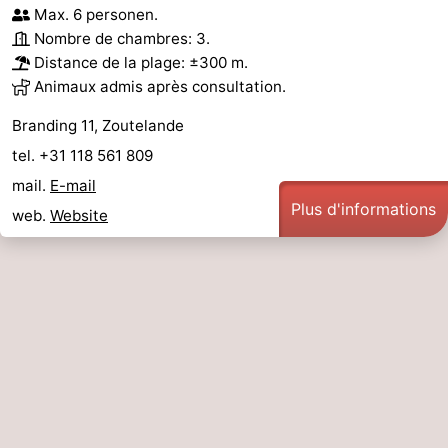
Max. 6 personen.
Zeeland
Nombre de chambres: 3.
Distance de la plage: ±300 m.
Schouwen-
Animaux admis après consultation.
Duiveland
-
Branding 11, Zoutelande
tel. +31 118 561 809
Renesse
-
mail.
E-mail
Plus d'informations
Brouwershaven
-
web.
Website
Bruinisse
-
Zierikzee
-
Nature
-
Oosterschelde
Burgh
-
Haamstede
Nature
Walcheren