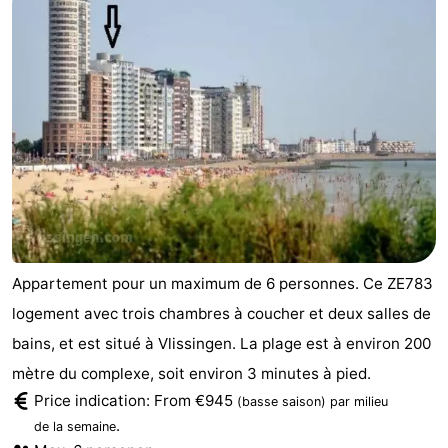
-
Duinzicht
-
Galgewei
-
Noordzee
-
Resort
Strandpark
-
Vlissingen
Zeeland
Vebenabos
-
Appartement pour un maximum de 6 personnes. Ce ZE783
Westduin
Hôtels
logement avec trois chambres à coucher et deux salles de
Last
bains, et est situé à Vlissingen. La plage est à environ 200
mètre du complexe, soit environ 3 minutes à pied.
minutes
Plages
Price indication: From €945
(basse saison)
par milieu
.
de la semaine
Voir