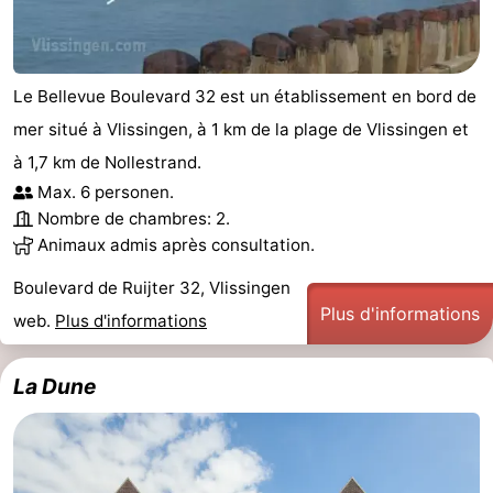
intérieures
bien-
&
Nature
être
villes
Visites
Le Bellevue Boulevard 32 est un établissement en bord de
mer situé à Vlissingen, à 1 km de la plage de Vlissingen et
guidées
Sports
à 1,7 km de Nollestrand.
-
Max. 6 personen.
Nombre de chambres: 2.
Piscines
-
Animaux admis après consultation.
Faire
-
Boulevard de Ruijter 32, Vlissingen
Plus d'informations
web.
Plus d'informations
du
Randonnée
-
vélo
Équitation
-
La Dune
Terrains
-
de
Peche
-