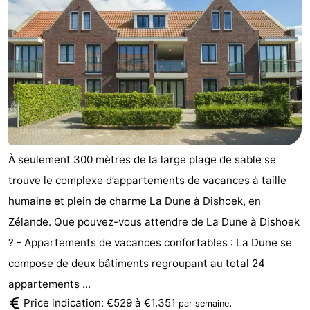
golf
Sportive
Equitation
Conduite
de
Boire
l'anneau
et
Événements
manger
Pratiques
Forum
À seulement 300 mètres de la large plage de sable se
Route
trouve le complexe d’appartements de vacances à taille
humaine et plein de charme La Dune à Dishoek, en
-
Zélande. Que pouvez-vous attendre de La Dune à Dishoek
Ferry
Stationnement
? - Appartements de vacances confortables : La Dune se
compose de deux bâtiments regroupant au total 24
Adresses
appartements ...
Médicales
Région
Price indication: €529 à €1.351
.
par semaine