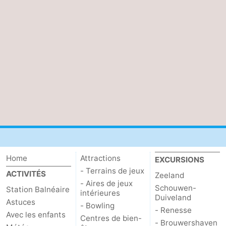
Kop
-
van
Veere
-
Schouwen
Nature
-
Oranjezon
Oostkapelle
-
Nature
-
de
Domburg
-
Mantelingen
Westkapelle
-
Home
Attractions
EXCURSIONS
- Terrains de jeux
ACTIVITÉS
Zeeland
Zoutelande
-
- Aires de jeux
Schouwen-
Station Balnéaire
intérieures
Duiveland
Nature
-
Astuces
- Bowling
- Renesse
Avec les enfants
Centres de bien-
Walcherse
Dishoek
-
- Brouwershaven