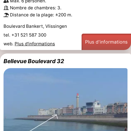
Max. 6 personen.
Nombre de chambres: 3.
et
Lieux
Distance de la plage: ±200 m.
faire
d'intérêt
-
Boulevard Bankert, Vlissingen
Musées
-
tel. +31 521 587 300
Plus d'informations
web.
Plus d'informations
Monuments
-
Bellevue Boulevard 32
Points
Attractions
de
-
vue
Terrains
-
de
Aires
-
jeux
de
Bowling
Centres
jeux
de
Villages