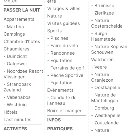
Météo
être
- Bruinisse
Villages & villes
PASSER LA NUIT
bos
Middelburg
Zeeuws-
- Zierikzee
Nature
Appartements
- Nature
Visites guidées
Vlaanderen
-
Oosterschelde
- Martina
Sports
- Burgh
Campings
Nieuwvliet
-
- Piscines
Haamstede
Chambre d'hôtes
- Faire du vélo
- Nature Kop van
Chaumières
Sluis
-
Schouwen
- Randonnée
- Duinzicht
Walcheren
- Équitation
- Galgewei
Cadzand
-
- Veere
- Terrains de golf
- Noordzee Resort
- Nature
- Peche Sportive
Vlissingen
Nature
Météo
Oranjezon
- Equitation
- Strandpark
- Oostkapelle
Zeeland
Événements
Het
Contact
- Nature de
- Vebenabos
- Conduite de
Mantelingen
l'anneau
Zwin
- Westduin
- Domburg
Boire et manger
Hôtels
- Westkapelle
Last minutes
INFOS
- Zoutelande
ACTIVITÉS
PRATIQUES
- Nature