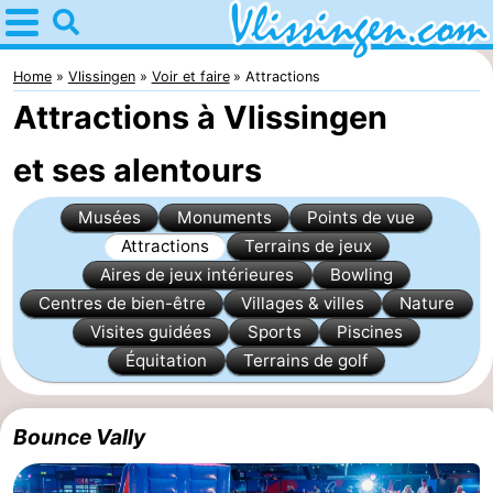
Home
Vlissingen
Home
Vlissingen
Voir et faire
Attractions
Attractions à Vlissingen
Astuces
et ses alentours
Avec
Musées
Monuments
Points de vue
les
Passer
Attractions
Terrains de jeux
enfants
la
Appartements
Aires de jeux intérieures
Bowling
Centres de bien-être
Villages & villes
Nature
nuit
-
Visites guidées
Sports
Piscines
Équitation
Terrains de golf
Martina
Campings
Chambre
Bounce Vally
d'hôtes
Chaumières