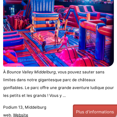
-
Duinzicht
-
Galgewei
-
Noordzee
-
Resort
Strandpark
-
Vlissingen
Zeeland
Vebenabos
-
À
Bounce Valley Middelburg
, vous pouvez sauter sans
Westduin
Hôtels
limites dans notre gigantesque parc de châteaux
gonflables. Le parc offre une grande aventure ludique pour
Last
les petits et les grands ! Vous y ...
minutes
Plages
Podium 13, Middelburg
Plus d'informations
Voir
web.
Website