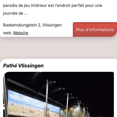
paradis de jeu intérieur est l'endroit parfait pour une
intérieures
bien-
&
Nature
journée de ...
être
villes
Visites
Baskensburgplein 2, Vlissingen
Plus d'informations
guidées
Sports
web.
Website
-
Piscines
-
Pathé Vlissingen
Faire
-
du
Randonnée
-
vélo
Équitation
-
Terrains
-
de
Peche
-