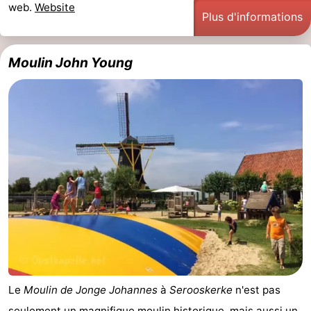
web.
Website
Plus d'informations
Moulin John Young
Le
Moulin de Jonge Johannes
à
Serooskerke
n'est pas
seulement un magnifique moulin historique, mais aussi un