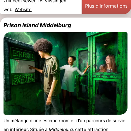
Zuidbeekseweg 18, Vlissingen
Plus d'informations
web.
Website
Prison Island Middelburg
Un mélange d'une escape room et d'un parcours de survie
en intérieur. Située à
Middelburg
, cette attraction