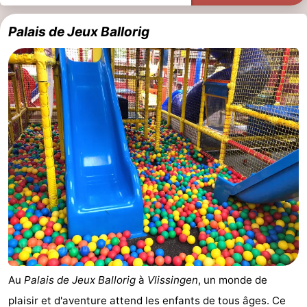
et
Lieux
Palais de Jeux Ballorig
faire
d'intérêt
-
Musées
-
Monuments
-
Points
Attractions
de
-
vue
Terrains
-
de
Aires
-
jeux
de
Bowling
Centres
Au
Palais de Jeux Ballorig
à
Vlissingen
, un monde de
jeux
de
Villages
plaisir et d'aventure attend les enfants de tous âges. Ce