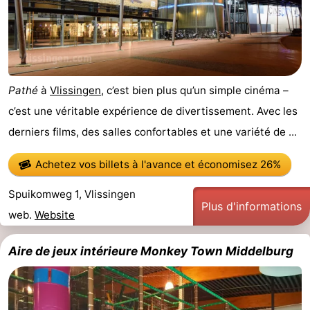
golf
Sportive
Equitation
Conduite
de
Boire
l'anneau
et
Événements
Pathé
à
Vlissingen
, c’est bien plus qu’un simple cinéma –
c’est une véritable expérience de divertissement. Avec les
manger
Pratiques
derniers films, des salles confortables et une variété de ...
Forum
Achetez vos billets à l'avance
et économisez 26%
Route
Spuikomweg 1, Vlissingen
Plus d'informations
-
web.
Website
Ferry
Stationnement
Aire de jeux intérieure Monkey Town Middelburg
Adresses
Médicales
Région