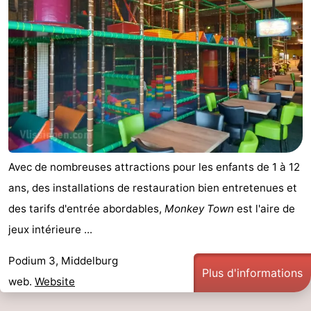
Zeeland
Schouwen-
Duiveland
-
Renesse
-
Brouwershaven
-
Avec de nombreuses attractions pour les enfants de 1 à 12
Bruinisse
-
ans, des installations de restauration bien entretenues et
des tarifs d'entrée abordables,
Monkey Town
est l'aire de
Zierikzee
-
jeux intérieure ...
Nature
-
Podium 3, Middelburg
Plus d'informations
Oosterschelde
Burgh
-
web.
Website
Haamstede
Nature
Walcheren