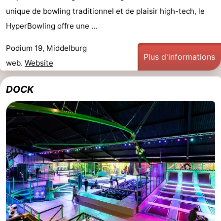
unique de bowling traditionnel et de plaisir high-tech, le
bos
Middelburg
Zeeuws-
HyperBowling offre une ...
Vlaanderen
-
Podium 19, Middelburg
Plus d'informations
Nieuwvliet
-
web.
Website
Sluis
-
DOCK
Cadzand
-
Nature
Météo
Het
Contact
Zwin