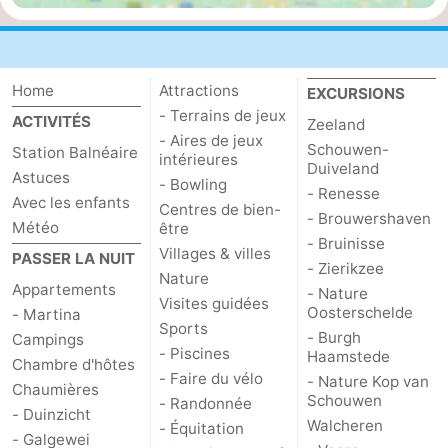
bos
Middelburg
Zeeuws-
Vlaanderen
-
Home
Attractions
EXCURSIONS
- Terrains de jeux
ACTIVITÉS
Zeeland
Nieuwvliet
-
- Aires de jeux
Schouwen-
Station Balnéaire
intérieures
Duiveland
Sluis
-
Astuces
- Bowling
- Renesse
Avec les enfants
Centres de bien-
Cadzand
-
- Brouwershaven
Météo
être
- Bruinisse
Villages & villes
PASSER LA NUIT
Nature
Météo
- Zierikzee
Nature
Appartements
- Nature
Visites guidées
Het
Contact
Oosterschelde
- Martina
Sports
- Burgh
Campings
Zwin
- Piscines
Haamstede
Chambre d'hôtes
- Faire du vélo
- Nature Kop van
Chaumières
Schouwen
- Randonnée
- Duinzicht
Walcheren
- Équitation
- Galgewei