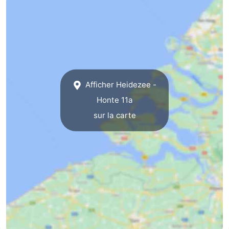
Kop
-
van
Veere
-
Schouwen
Nature
-
Afficher Heidezee -
Oranjezon
Oostkapelle
-
Honte 11a
Nature
-
sur la carte
de
Domburg
-
Mantelingen
Westkapelle
-
Zoutelande
-
Nature
-
Walcherse
Dishoek
-