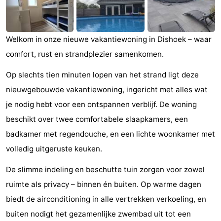
et
Lieux
faire
d'intérêt
-
Welkom in onze nieuwe vakantiewoning in Dishoek – waar
comfort, rust en strandplezier samenkomen.
Musées
-
Op slechts tien minuten lopen van het strand ligt deze
Monuments
-
nieuwgebouwde vakantiewoning, ingericht met alles wat
Points
Attractions
je nodig hebt voor een ontspannen verblijf. De woning
beschikt over twee comfortabele slaapkamers, een
de
-
badkamer met regendouche, en een lichte woonkamer met
vue
Terrains
-
volledig uitgeruste keuken.
de
Aires
-
De slimme indeling en beschutte tuin zorgen voor zowel
ruimte als privacy – binnen én buiten. Op warme dagen
jeux
de
Bowling
Centres
biedt de airconditioning in alle vertrekken verkoeling, en
jeux
de
Villages
buiten nodigt het gezamenlijke zwembad uit tot een