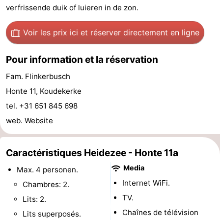
verfrissende duik of luieren in de zon.
intérieures
bien-
&
Nature
Voir les prix ici
et réserver directement en ligne
être
villes
Visites
guidées
Sports
Pour information et la réservation
Fam. Flinkerbusch
-
Honte 11, Koudekerke
Piscines
-
tel. +31 651 845 698
web.
Website
Faire
-
du
Randonnée
-
Caractéristiques Heidezee - Honte 11a
Media
vélo
Équitation
-
Max. 4 personen.
Internet WiFi.
Chambres: 2.
Terrains
-
TV.
Lits: 2.
Chaînes de télévision
de
Peche
-
Lits superposés.