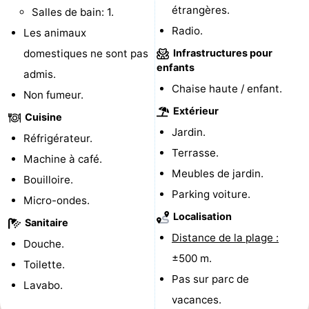
étrangères.
Salles de bain: 1.
golf
Sportive
Equitation
Conduite
Radio.
Les animaux
de
Boire
domestiques ne sont pas
Infrastructures pour
enfants
admis.
l'anneau
et
Événements
Chaise haute / enfant.
Non fumeur.
Extérieur
manger
Pratiques
Cuisine
Jardin.
Réfrigérateur.
Forum
Terrasse.
Machine à café.
Meubles de jardin.
Route
Bouilloire.
Parking voiture.
Micro-ondes.
-
Localisation
Sanitaire
Distance de la plage :
Ferry
Stationnement
Douche.
±500 m.
Toilette.
Adresses
Pas sur parc de
Lavabo.
vacances.
Médicales
Région