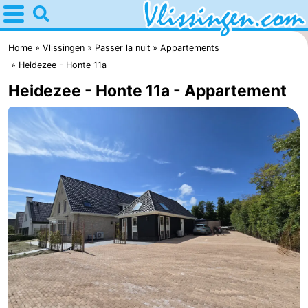
Home
Vlissingen
Home
Vlissingen
Passer la nuit
Appartements
Heidezee - Honte 11a
Astuces
Heidezee - Honte 11a - Appartement
Avec
les
Passer
enfants
la
Appartements
nuit
-
Martina
Campings
Chambre
d'hôtes
Chaumières