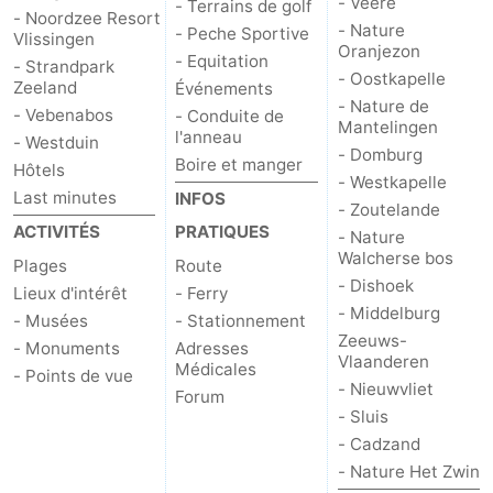
- Veere
- Terrains de golf
- Noordzee Resort
- Nature
- Peche Sportive
Vlissingen
Oranjezon
- Equitation
- Strandpark
- Oostkapelle
Zeeland
Événements
- Nature de
- Vebenabos
- Conduite de
Mantelingen
l'anneau
- Westduin
- Domburg
Boire et manger
Hôtels
- Westkapelle
Last minutes
INFOS
- Zoutelande
ACTIVITÉS
PRATIQUES
- Nature
Walcherse bos
Plages
Route
- Dishoek
Lieux d'intérêt
- Ferry
- Middelburg
- Musées
- Stationnement
Zeeuws-
- Monuments
Adresses
Vlaanderen
Médicales
- Points de vue
- Nieuwvliet
Forum
- Sluis
- Cadzand
- Nature Het Zwin