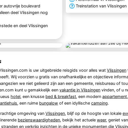
r autovrije boulevard
Treinstation van Vlissingen
leen deel Vlissingen nog
stede en deel Vlissingen
s
Vlissingen.com is uw uitgebreide reisgids voor alles wat
Vlissingen
heeft. Wij voorzien u gratis van onafhankelijke en objectieve informa
aangezien we niet gelieerd zijn aan een gemeente, reisbureau of tou
gen.com kunt u gemakkelijk een
vakantie in Vlissingen
vinden, of u n
uxueus
hotel
, een knusse
bed & breakfast
, een modern
appartement
antiehuis
, een ruime
bungalow
of een idyllische
camping
.
prachtige omgeving van
Vlissingen
, blijf op de hoogte van lokale
ev
cinerende
bezienswaardigheden
, bekijk het actuele
weer
, geniet va
e
stranden
en verkrijg inzichten in de unieke
monumenten
die
Vlissi