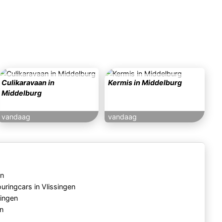
Culikaravaan in
Kermis in Middelburg
Middelburg
vandaag
vandaag
en
uringcars in Vlissingen
singen
en