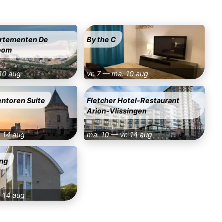
rtementen De
By the C
oom
 10 aug
vr. 7 — ma. 10 aug
ntoren Suite
Fletcher Hotel-Restaurant
Arion-Vlissingen
. 14 aug
ma. 10 — vr. 14 aug
ing
. 14 aug