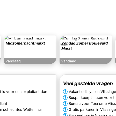
Midzomernachtmarkt
Zondag Zomer Boulevard
Markt
vandaag
vandaag
Veel gestelde vragen
t is voor een exploitant dan
Vakantiedialyse in Vlissing
Busparkeerplaatsen voor to
dicht
Bureau voor Toerisme Vlis
in schlechtes Wetter, nur
Gratis parkeren in Vlissing
Fietsverhuur in Vlissingen