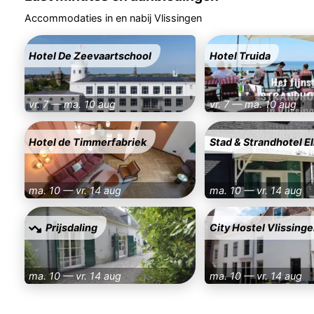
Accommodaties in en nabij Vlissingen
Hotel De Zeevaartschool
Hotel Truida
vr. 7 — ma. 10 aug
vr. 7 — ma. 10 aug
Hotel de Timmerfabriek
Stad & Strandhotel E
ma. 10 — vr. 14 aug
ma. 10 — vr. 14 aug
Prijsdaling
City Hostel Vlissing
ma. 10 — vr. 14 aug
ma. 10 — vr. 14 aug