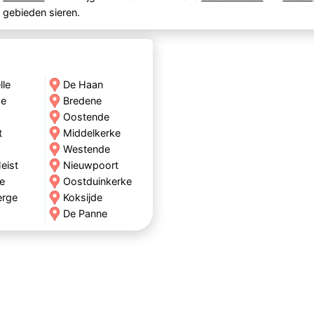
 gebieden sieren.
lle
De Haan
de
Bredene
Oostende
t
Middelkerke
Westende
eist
Nieuwpoort
e
Oostduinkerke
erge
Koksijde
De Panne