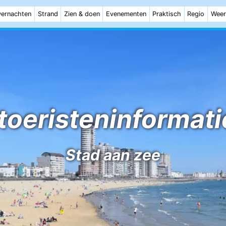
ernachten
Strand
Zien & doen
Evenementen
Praktisch
Regio
Weer
toeristeninformati
Stad aan zee