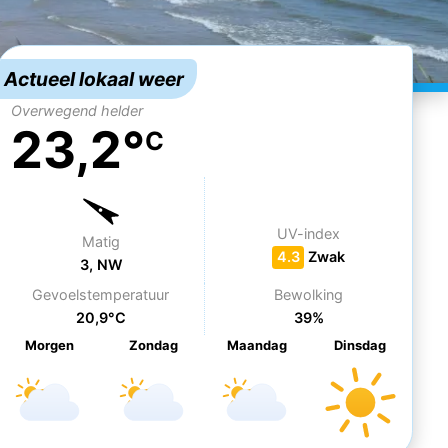
Actueel lokaal weer
Overwegend helder
23,2°
C
UV-index
Matig
4.3
Zwak
3, NW
Gevoelstemperatuur
Bewolking
20,9°C
39%
Morgen
Zo
ndag
Ma
andag
Di
nsdag