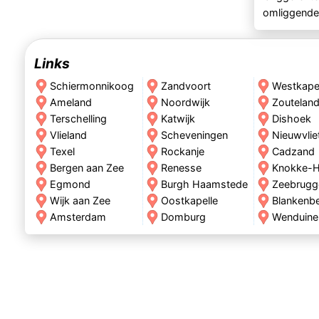
omliggende
Links
Schiermonnikoog
Zandvoort
Westkape
Ameland
Noordwijk
Zoutelan
Terschelling
Katwijk
Dishoek
Vlieland
Scheveningen
Nieuwvlie
Texel
Rockanje
Cadzand
Bergen aan Zee
Renesse
Knokke-H
Egmond
Burgh Haamstede
Zeebrugg
Wijk aan Zee
Oostkapelle
Blankenb
Amsterdam
Domburg
Wenduine