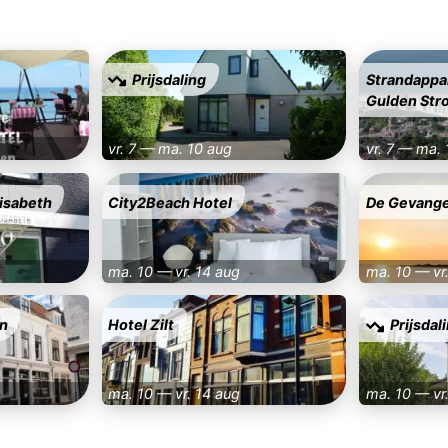
Prijsdaling
Strandappa
Gulden Str
vr. 7 — ma. 10 aug
vr. 7 — ma.
lisabeth
City2Beach Hotel
De Gevange
ma. 10 — vr. 14 aug
ma. 10 — vr
en
Hotel Zilt
Prijsdal
ma. 10 — vr. 14 aug
ma. 10 — vr