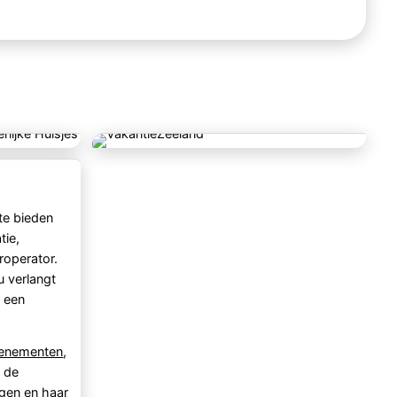
te bieden
tie,
roperator.
u verlangt
, een
enementen
,
n de
ngen
en haar