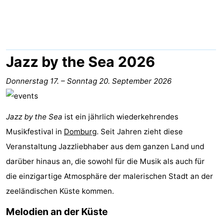
Duinzicht
-
Galgewei
-
Noordzee
-
Jazz by the Sea 2026
Resort
Strandpark
-
Donnerstag 17.
–
Sonntag 20. September 2026
Vlissingen
Zeeland
Vebenabos
-
Jazz by the Sea
ist ein jährlich wiederkehrendes
Westduin
Hotels
Musikfestival in
Domburg
. Seit Jahren zieht diese
Zimmer
Veranstaltung Jazzliebhaber aus dem ganzen Land und
darüber hinaus an, die sowohl für die Musik als auch für
(mit
Lastminutes
die einzigartige Atmosphäre der malerischen Stadt an der
Frühstück)
Strand
zeeländischen Küste kommen.
Melodien an der Küste
Sehen