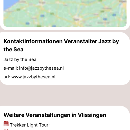
Walcherse
Dishoek
-
bos
Middelburg
Zeeuws-
Vlaanderen
-
Kontaktinformationen Veranstalter Jazz by
the Sea
Nieuwvliet
-
Jazz by the Sea
Sluis
-
e-mail:
info@jazzbythesea.nl
Cadzand
-
url:
www.jazzbythesea.nl
Natur
Wetter
Het
Kontakt
Weitere Veranstaltungen in Vlissingen
Zwin
Trekker Light Tour;