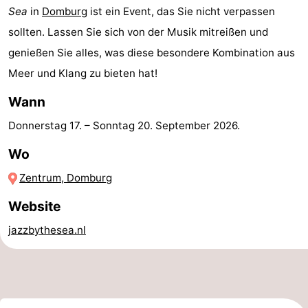
Sea
in
Domburg
ist ein Event, das Sie nicht verpassen
Adressen
Region
sollten. Lassen Sie sich von der Musik mitreißen und
genießen Sie alles, was diese besondere Kombination aus
Zeeland
Meer und Klang zu bieten hat!
Schouwen-
Wann
Duiveland
-
Donnerstag 17.
–
Sonntag 20. September 2026
.
Renesse
-
Wo
Brouwershaven
-
Zentrum, Domburg
Website
Bruinisse
-
jazzbythesea.nl
Zierikzee
-
Natur
-
Oosterschelde
Burgh
-