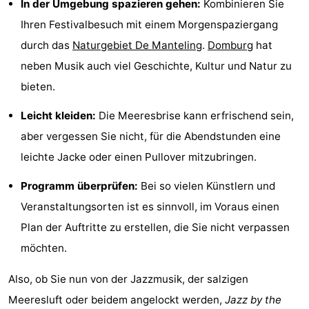
In der Umgebung spazieren gehen:
Kombinieren Sie
trinken
Ausgehen
Ihren Festivalbesuch mit einem Morgenspaziergang
durch das
Naturgebiet De Manteling
.
Domburg
hat
Ringstechen
neben Musik auch viel Geschichte, Kultur und Natur zu
Veranstaltungen
bieten.
Praktisch
Leicht kleiden:
Die Meeresbrise kann erfrischend sein,
aber vergessen Sie nicht, für die Abendstunden eine
Forum
leichte Jacke oder einen Pullover mitzubringen.
Route
Programm überprüfen:
Bei so vielen Künstlern und
Veranstaltungsorten ist es sinnvoll, im Voraus einen
-
Plan der Auftritte zu erstellen, die Sie nicht verpassen
Parken
Reisebuchshop
möchten.
-
Also, ob Sie nun von der Jazzmusik, der salzigen
Meeresluft oder beidem angelockt werden,
Jazz by the
Fähre
Medizin