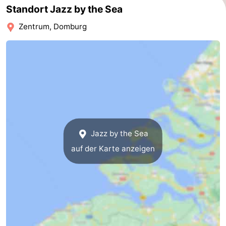
Standort Jazz by the Sea
Haamstede
Natur
Walcheren
Zentrum, Domburg
Kop
-
van
Veere
-
Schouwen
Natur
-
Oranjezon
Oostkapelle
-
Natur
-
Jazz by the Sea
auf der Karte anzeigen
de
Domburg
-
Mantelingen
Westkapelle
-
Zoutelande
-
Natur
-