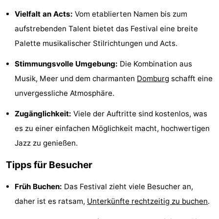
Städte
Führungen
Vielfalt an Acts:
Vom etablierten Namen bis zum
aufstrebenden Talent bietet das Festival eine breite
Sport
Palette musikalischer Stilrichtungen und Acts.
-
Stimmungsvolle Umgebung:
Die Kombination aus
Musik, Meer und dem charmanten
Domburg
schafft eine
Schwimmbader
-
unvergessliche Atmosphäre.
Radfahren
-
Zugänglichkeit:
Viele der Auftritte sind kostenlos, was
Wandern
-
es zu einer einfachen Möglichkeit macht, hochwertigen
Jazz zu genießen.
Reiten
-
Tipps für Besucher
Golfplatze
-
Früh Buchen:
Das Festival zieht viele Besucher an,
Sportangeln
Essen
daher ist es ratsam,
Unterkünfte rechtzeitig zu buchen
.
und
Einkaufen