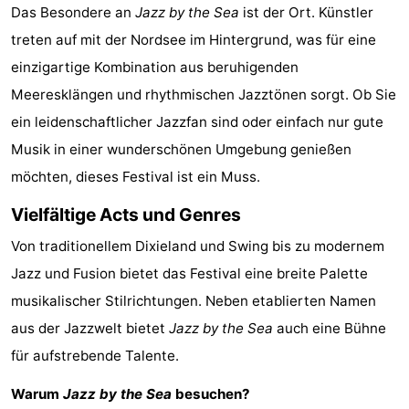
Das Besondere an
Jazz by the Sea
ist der Ort. Künstler
&
-
treten auf mit der Nordsee im Hintergrund, was für eine
tun
Museen
-
einzigartige Kombination aus beruhigenden
Meeresklängen und rhythmischen Jazztönen sorgt. Ob Sie
Denkmäler
-
ein leidenschaftlicher Jazzfan sind oder einfach nur gute
Aussichtspunkte
Attraktionen
Musik in einer wunderschönen Umgebung genießen
möchten, dieses Festival ist ein Muss.
-
Vielfältige Acts und Genres
Spielplätze
-
Von traditionellem Dixieland und Swing bis zu modernem
Indoor-
-
Jazz und Fusion bietet das Festival eine breite Palette
musikalischer Stilrichtungen. Neben etablierten Namen
Spielplätze
Bowling
Wellness-
aus der Jazzwelt bietet
Jazz by the Sea
auch eine Bühne
Zentren
Dörfer
für aufstrebende Talente.
Warum
&
Natur
Jazz by the Sea
besuchen?