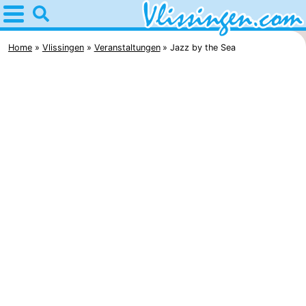
Home
Vlissingen
Home
Vlissingen
Veranstaltungen
Jazz by the Sea
Tipps
Für
kindern
Übernachten
Appartements
-
Martina
Campingplätze
Ferienhäuser
-