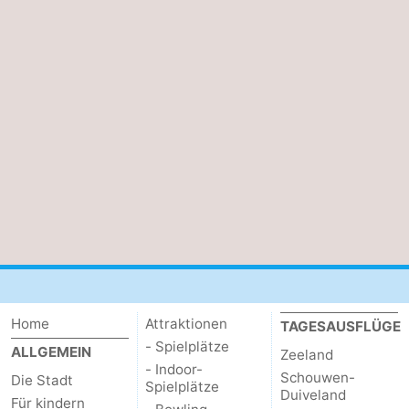
Home
Attraktionen
TAGESAUSFLÜGE
- Spielplätze
ALLGEMEIN
Zeeland
- Indoor-
Schouwen-
Die Stadt
Spielplätze
Duiveland
Für kindern