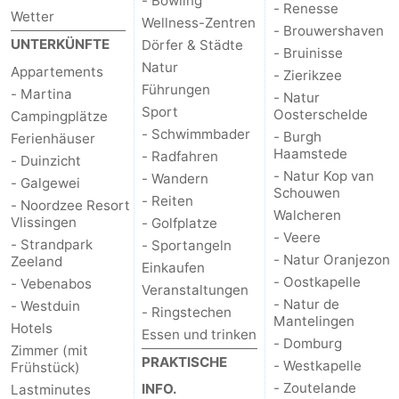
- Bowling
- Renesse
Wetter
Wellness-Zentren
- Brouwershaven
UNTERKÜNFTE
Dörfer & Städte
- Bruinisse
Natur
Appartements
- Zierikzee
Führungen
- Martina
- Natur
Sport
Oosterschelde
Campingplätze
- Schwimmbader
- Burgh
Ferienhäuser
Haamstede
- Radfahren
- Duinzicht
- Natur Kop van
- Wandern
- Galgewei
Schouwen
- Reiten
- Noordzee Resort
Walcheren
Vlissingen
- Golfplatze
- Veere
- Strandpark
- Sportangeln
- Natur Oranjezon
Zeeland
Einkaufen
- Oostkapelle
- Vebenabos
Veranstaltungen
- Natur de
- Westduin
- Ringstechen
Mantelingen
Hotels
Essen und trinken
- Domburg
Zimmer (mit
PRAKTISCHE
- Westkapelle
Frühstück)
- Zoutelande
INFO.
Lastminutes