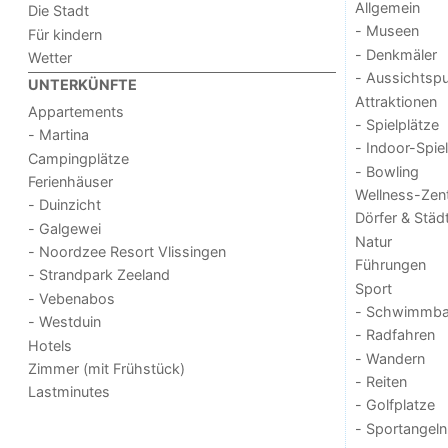
Allgemein
Die Stadt
- Museen
Für kindern
- Denkmäler
Wetter
- Aussichtsp
UNTERKÜNFTE
Attraktionen
Appartements
- Spielplätze
- Martina
- Indoor-Spie
Campingplätze
- Bowling
Ferienhäuser
Wellness-Zen
- Duinzicht
Dörfer & Städ
- Galgewei
Natur
- Noordzee Resort Vlissingen
Führungen
- Strandpark Zeeland
Sport
- Vebenabos
- Schwimmba
- Westduin
- Radfahren
Hotels
- Wandern
Zimmer (mit Frühstück)
- Reiten
Lastminutes
- Golfplatze
- Sportangeln