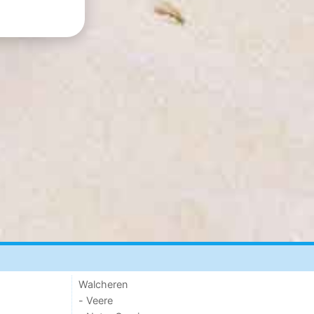
Walcheren
- Veere