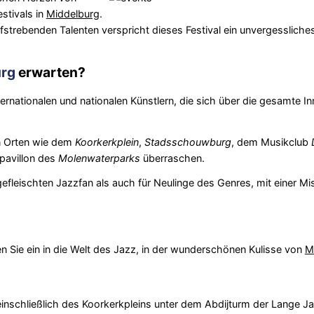
estivals in
Middelburg
.
strebenden Talenten verspricht dieses Festival ein unvergessliches
urg
erwarten?
rnationalen und nationalen Künstlern, die sich über die gesamte I
n Orten wie dem
Koorkerkplein
,
Stadsschouwburg
, dem Musikclub
kpavillon des
Molenwaterparks
überraschen.
ngefleischten Jazzfan als auch für Neulinge des Genres, mit einer M
n Sie ein in die Welt des Jazz, in der wunderschönen Kulisse von
M
einschließlich des Koorkerkpleins unter dem Abdijturm der Lange Ja