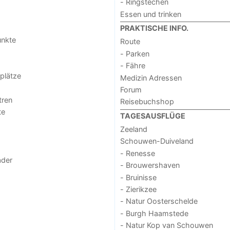
- Ringstechen
Essen und trinken
PRAKTISCHE INFO.
unkte
Route
- Parken
- Fähre
lplätze
Medizin Adressen
Forum
tren
Reisebuchshop
te
TAGESAUSFLÜGE
Zeeland
Schouwen-Duiveland
- Renesse
der
- Brouwershaven
- Bruinisse
- Zierikzee
- Natur Oosterschelde
- Burgh Haamstede
- Natur Kop van Schouwen