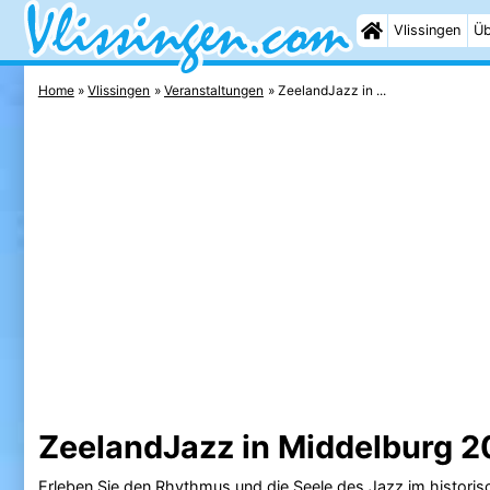
Vlissingen
Üb
Home
Vlissingen
Veranstaltungen
ZeelandJazz in ...
ZeelandJazz in Middelburg 2
Erleben Sie den Rhythmus und die Seele des Jazz im histori