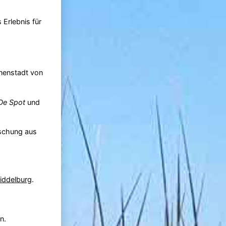
 Erlebnis für
nnenstadt von
De Spot
und
ischung aus
iddelburg
.
n.