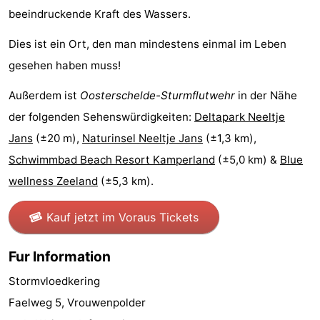
beeindruckende Kraft des Wassers.
Walcherse
Dishoek
-
Dies ist ein Ort, den man mindestens einmal im Leben
bos
Middelburg
Zeeuws-
gesehen haben muss!
Vlaanderen
-
Außerdem ist
Oosterschelde-Sturmflutwehr
in der Nähe
der folgenden Sehenswürdigkeiten:
Deltapark Neeltje
Nieuwvliet
-
Jans
(±20 m),
Naturinsel Neeltje Jans
(±1,3 km),
Sluis
-
Schwimmbad Beach Resort Kamperland
(±5,0 km) &
Blue
wellness Zeeland
(±5,3 km).
Cadzand
-
Kauf jetzt im Voraus Tickets
Natur
Wetter
Het
Kontakt
Fur Information
Stormvloedkering
Zwin
Faelweg 5, Vrouwenpolder