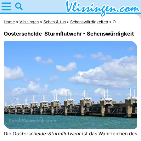
Home
Vlissingen
Home
Vlissingen
Sehen & tun
Sehenswürdigkeiten
O ...
Oosterschelde-Sturmflutwehr - Sehenswürdigkeit
Tipps
Für
kindern
Übernachten
Appartements
-
Martina
Campingplätze
Ferienhäuser
Die
Oosterschelde-Sturmflutwehr
ist das Wahrzeichen des
-