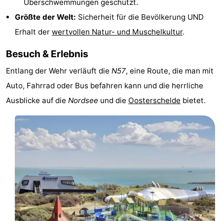
Überschwemmungen geschützt.
&
-
Größte der Welt:
Sicherheit für die Bevölkerung UND
Erhalt der
wertvollen Natur- und Muschelkultur
.
tun
Museen
-
Besuch & Erlebnis
Denkmäler
-
Entlang der Wehr verläuft die
N57
, eine Route, die man mit
Aussichtspunkte
Attraktionen
Auto, Fahrrad oder Bus befahren kann und die herrliche
Ausblicke auf die
Nordsee
und die
Oosterschelde
bietet.
-
Spielplätze
-
Indoor-
-
Spielplätze
Bowling
Wellness-
Zentren
Dörfer
&
Natur