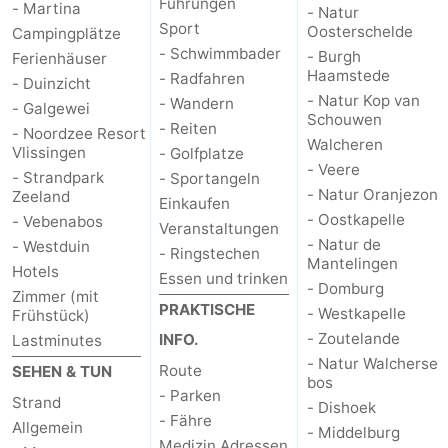
Führungen
- Martina
- Natur
Sport
Oosterschelde
Campingplätze
- Schwimmbader
- Burgh
Ferienhäuser
Haamstede
- Radfahren
- Duinzicht
- Natur Kop van
- Wandern
- Galgewei
Schouwen
- Reiten
- Noordzee Resort
Walcheren
Vlissingen
- Golfplatze
- Veere
- Strandpark
- Sportangeln
- Natur Oranjezon
Zeeland
Einkaufen
- Oostkapelle
- Vebenabos
Veranstaltungen
- Natur de
- Westduin
- Ringstechen
Mantelingen
Hotels
Essen und trinken
- Domburg
Zimmer (mit
PRAKTISCHE
- Westkapelle
Frühstück)
- Zoutelande
INFO.
Lastminutes
- Natur Walcherse
Route
SEHEN & TUN
bos
- Parken
Strand
- Dishoek
- Fähre
Allgemein
- Middelburg
Medizin Adressen