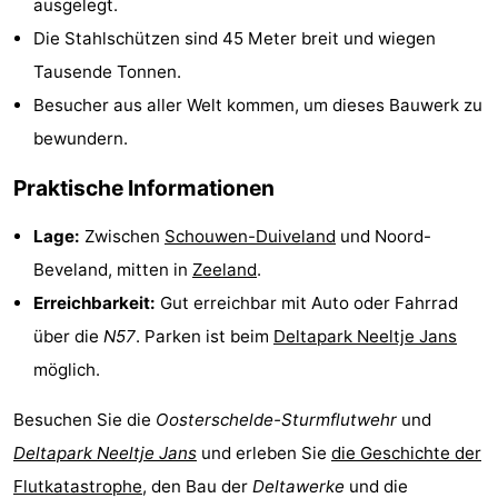
ausgelegt.
Die Stahlschützen sind 45 Meter breit und wiegen
Haamstede
Natur
Walcheren
Tausende Tonnen.
Kop
-
Besucher aus aller Welt kommen, um dieses Bauwerk zu
bewundern.
van
Veere
-
Praktische Informationen
Schouwen
Natur
-
Lage:
Zwischen
Schouwen-Duiveland
und Noord-
Oranjezon
Oostkapelle
-
Beveland, mitten in
Zeeland
.
Natur
-
Erreichbarkeit:
Gut erreichbar mit Auto oder Fahrrad
über die
N57
. Parken ist beim
Deltapark Neeltje Jans
de
Domburg
-
möglich.
Mantelingen
Westkapelle
-
Besuchen Sie die
Oosterschelde-Sturmflutwehr
und
Zoutelande
-
Deltapark Neeltje Jans
und erleben Sie
die Geschichte der
Flutkatastrophe
, den Bau der
Deltawerke
und die
Natur
-