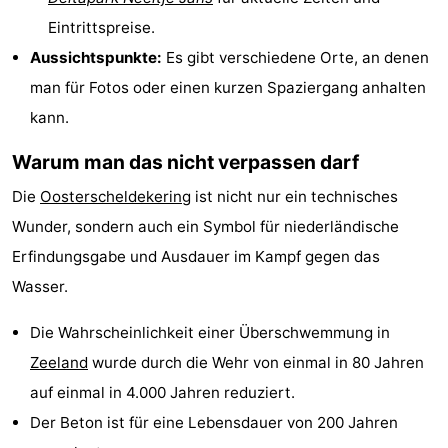
Eintrittspreise.
Adressen
Region
Aussichtspunkte:
Es gibt verschiedene Orte, an denen
Zeeland
man für Fotos oder einen kurzen Spaziergang anhalten
kann.
Schouwen-
Warum man das nicht verpassen darf
Duiveland
-
Die
Oosterscheldekering
ist nicht nur ein technisches
Renesse
-
Wunder, sondern auch ein Symbol für niederländische
Erfindungsgabe und Ausdauer im Kampf gegen das
Brouwershaven
-
Wasser.
Bruinisse
-
Die Wahrscheinlichkeit einer Überschwemmung in
Zierikzee
-
Zeeland
wurde durch die Wehr von einmal in 80 Jahren
auf einmal in 4.000 Jahren reduziert.
Natur
-
Der Beton ist für eine Lebensdauer von 200 Jahren
Oosterschelde
Burgh
-