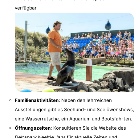
verfügbar.
trinken
Ausgehen
Ringstechen
Veranstaltungen
Praktisch
Forum
Route
-
Familienaktivitäten:
Neben den lehrreichen
Parken
Reisebuchshop
Ausstellungen gibt es Seehund- und Seelöwenshows,
eine Wasserrutsche, ein Aquarium und Bootsfahrten.
-
Öffnungszeiten:
Konsultieren Sie die
Website des
Fähre
Medizin
Deltapark Neeltje Jans
für aktuelle Zeiten und