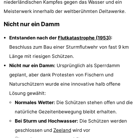
niederländischen Kampfes gegen das Wasser und ein
Duinzicht
-
Meisterwerk innerhalb der weltberühmten
Deltawerke
.
Galgewei
-
Nicht nur ein Damm
Noordzee
-
Entstanden nach der
Flutkatastrophe (1953)
:
Beschluss zum Bau einer Sturmflutwehr von fast 9 km
Resort
Strandpark
-
Länge mit riesigen Schützen.
Vlissingen
Zeeland
Vebenabos
-
Nicht nur ein Damm:
Ursprünglich als Sperrdamm
geplant, aber dank Protesten von Fischern und
Westduin
Hotels
Naturschützern wurde eine innovative halb offene
Zimmer
Lösung gewählt:
Normales Wetter:
Die Schützen stehen offen und die
(mit
Lastminutes
natürliche Gezeitenbewegung bleibt erhalten.
Frühstück)
Strand
Bei Sturm und Hochwasser:
Die Schützen werden
geschlossen und
Zeeland
wird vor
Sehen