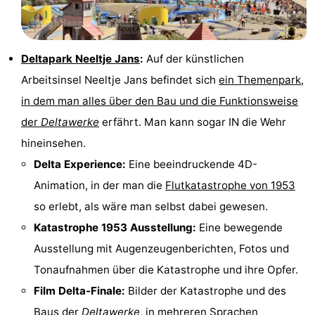
Städte
Führungen
Sport
Deltapark Neeltje Jans
:
Auf der künstlichen
Arbeitsinsel Neeltje Jans befindet sich
ein Themenpark,
-
in dem man alles über den Bau und die Funktionsweise
Schwimmbader
-
der
Deltawerke
erfährt. Man kann sogar IN die Wehr
hineinsehen.
Radfahren
-
Delta Experience:
Eine beeindruckende 4D-
Wandern
-
Animation, in der man die
Flutkatastrophe von 1953
so erlebt, als wäre man selbst dabei gewesen.
Reiten
-
Katastrophe 1953 Ausstellung:
Eine bewegende
Golfplatze
-
Ausstellung mit Augenzeugenberichten, Fotos und
Tonaufnahmen über die Katastrophe und ihre Opfer.
Sportangeln
Essen
Film Delta-Finale:
Bilder der Katastrophe und des
und
Einkaufen
Baus der
Deltawerke
, in mehreren Sprachen