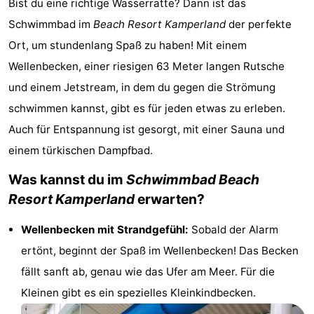
Bist du eine richtige Wasserratte? Dann ist das
Duinzicht
-
Schwimmbad im
Beach Resort Kamperland
der perfekte
Ort, um stundenlang Spaß zu haben! Mit einem
Galgewei
-
Wellenbecken, einer riesigen 63 Meter langen Rutsche
Noordzee
-
und einem Jetstream, in dem du gegen die Strömung
schwimmen kannst, gibt es für jeden etwas zu erleben.
Resort
Strandpark
-
Auch für Entspannung ist gesorgt, mit einer Sauna und
Vlissingen
Zeeland
Vebenabos
-
einem türkischen Dampfbad.
Westduin
Hotels
Was kannst du im
Schwimmbad Beach
Resort Kamperland
erwarten?
Zimmer
Wellenbecken mit Strandgefühl:
Sobald der Alarm
(mit
Lastminutes
ertönt, beginnt der Spaß im Wellenbecken! Das Becken
Frühstück)
Strand
fällt sanft ab, genau wie das Ufer am Meer. Für die
Kleinen gibt es ein spezielles Kleinkindbecken.
Sehen