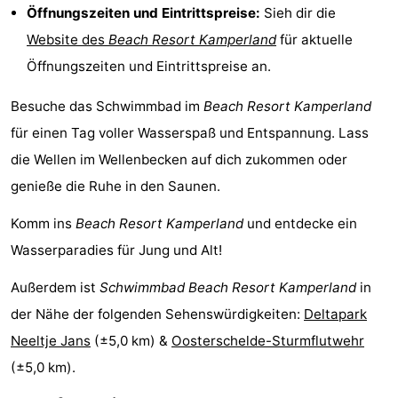
Öffnungszeiten und Eintrittspreise:
Sieh dir die
trinken
Ausgehen
Website des
Beach Resort Kamperland
für aktuelle
Öffnungszeiten und Eintrittspreise an.
Ringstechen
Besuche das Schwimmbad im
Beach Resort Kamperland
Veranstaltungen
für einen Tag voller Wasserspaß und Entspannung. Lass
Praktisch
die Wellen im Wellenbecken auf dich zukommen oder
genieße die Ruhe in den Saunen.
Forum
Komm ins
Beach Resort Kamperland
und entdecke ein
Route
Wasserparadies für Jung und Alt!
-
Außerdem ist
Schwimmbad Beach Resort Kamperland
in
Parken
Reisebuchshop
der Nähe der folgenden Sehenswürdigkeiten:
Deltapark
Neeltje Jans
(±5,0 km) &
Oosterschelde-Sturmflutwehr
-
(±5,0 km).
Fähre
Medizin