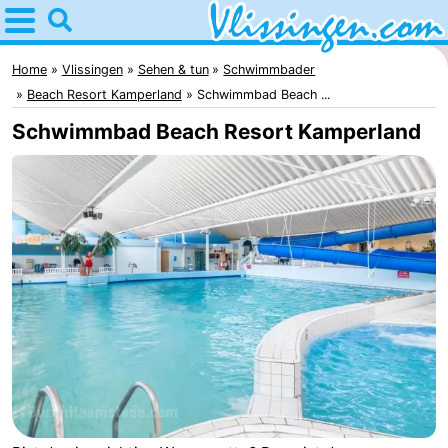
Home
Vlissingen
Home
Vlissingen
Sehen & tun
Schwimmbader
Beach Resort Kamperland
Schwimmbad Beach ...
Tipps
Schwimmbad Beach Resort Kamperland
Für
kindern
Übernachten
Appartements
-
Martina
Campingplätze
Ferienhäuser
-