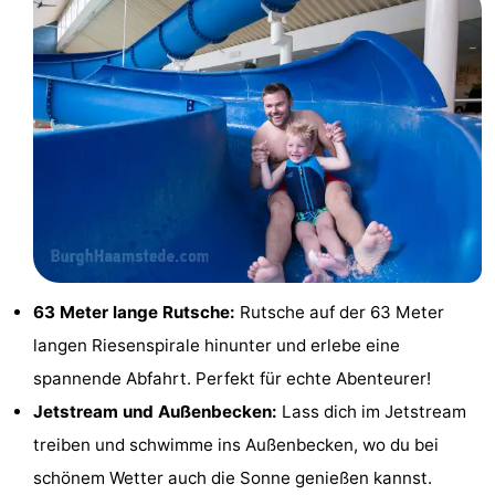
&
-
tun
Museen
-
Denkmäler
-
Aussichtspunkte
Attraktionen
-
Spielplätze
-
63 Meter lange Rutsche:
Rutsche auf der 63 Meter
Indoor-
-
langen Riesenspirale hinunter und erlebe eine
Spielplätze
Bowling
Wellness-
spannende Abfahrt. Perfekt für echte Abenteurer!
Jetstream und Außenbecken:
Lass dich im Jetstream
Zentren
Dörfer
treiben und schwimme ins Außenbecken, wo du bei
&
Natur
schönem Wetter auch die Sonne genießen kannst.