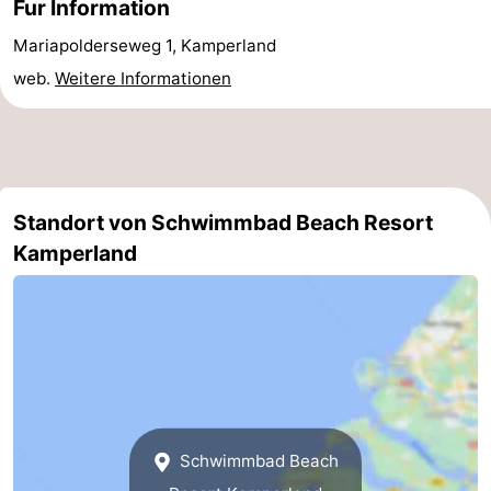
Fur Information
Adressen
Region
Mariapolderseweg 1, Kamperland
web.
Weitere Informationen
Zeeland
Schouwen-
Duiveland
-
Standort von Schwimmbad Beach Resort
Renesse
-
Kamperland
Brouwershaven
-
Bruinisse
-
Zierikzee
-
Natur
-
Schwimmbad Beach
Oosterschelde
Burgh
-