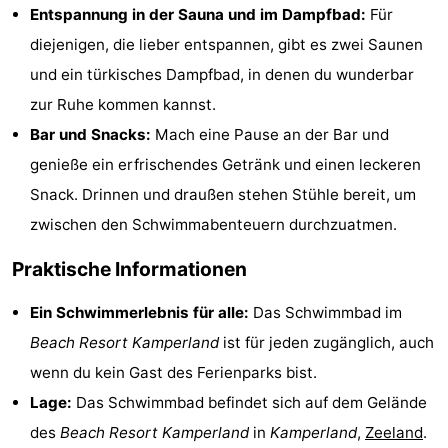
Entspannung in der Sauna und im Dampfbad:
Für
Städte
Führungen
diejenigen, die lieber entspannen, gibt es zwei Saunen
Sport
und ein türkisches Dampfbad, in denen du wunderbar
zur Ruhe kommen kannst.
-
Bar und Snacks:
Mach eine Pause an der Bar und
Schwimmbader
-
genieße ein erfrischendes Getränk und einen leckeren
Snack. Drinnen und draußen stehen Stühle bereit, um
Radfahren
-
zwischen den Schwimmabenteuern durchzuatmen.
Wandern
-
Praktische Informationen
Reiten
-
Ein Schwimmerlebnis für alle:
Das Schwimmbad im
Beach Resort Kamperland
ist für jeden zugänglich, auch
Golfplatze
-
wenn du kein Gast des Ferienparks bist.
Sportangeln
Essen
Lage:
Das Schwimmbad befindet sich auf dem Gelände
des
Beach Resort Kamperland
in
Kamperland
,
Zeeland
.
und
Einkaufen