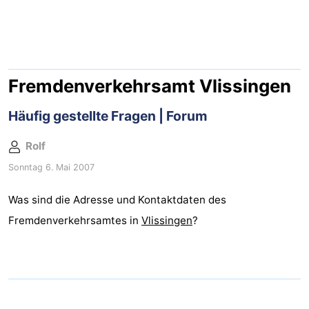
Duinzicht
-
Galgewei
-
Noordzee
-
Fremdenverkehrsamt Vlissingen
Resort
Strandpark
-
Häufig gestellte Fragen | Forum
Vlissingen
Zeeland
Vebenabos
-
Rolf
Sonntag 6. Mai 2007
Westduin
Hotels
Was sind die Adresse und Kontaktdaten des
Zimmer
Fremdenverkehrsamtes in
Vlissingen
?
(mit
Lastminutes
Frühstück)
Strand
Sehen