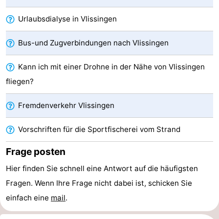
Städte
Führungen
Urlaubsdialyse in Vlissingen
Sport
Bus-und Zugverbindungen nach Vlissingen
-
Kann ich mit einer Drohne in der Nähe von Vlissingen
Schwimmbader
-
fliegen?
Radfahren
-
Fremdenverkehr Vlissingen
Wandern
-
Vorschriften für die Sportfischerei vom Strand
Reiten
-
Frage posten
Golfplatze
-
Hier finden Sie schnell eine Antwort auf die häufigsten
Fragen. Wenn Ihre Frage nicht dabei ist, schicken Sie
Sportangeln
Essen
einfach eine
mail
.
und
Einkaufen