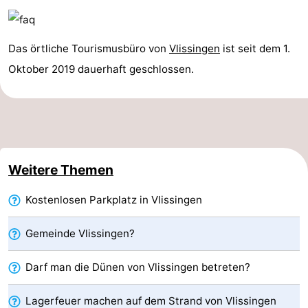
&
-
Das örtliche Tourismusbüro von
Vlissingen
ist seit dem 1.
tun
Museen
-
Oktober 2019 dauerhaft geschlossen.
Denkmäler
-
Aussichtspunkte
Attraktionen
-
Weitere Themen
Spielplätze
-
Kostenlosen Parkplatz in Vlissingen
Indoor-
-
Gemeinde Vlissingen?
Spielplätze
Bowling
Wellness-
Zentren
Dörfer
Darf man die Dünen von Vlissingen betreten?
&
Natur
Lagerfeuer machen auf dem Strand von Vlissingen