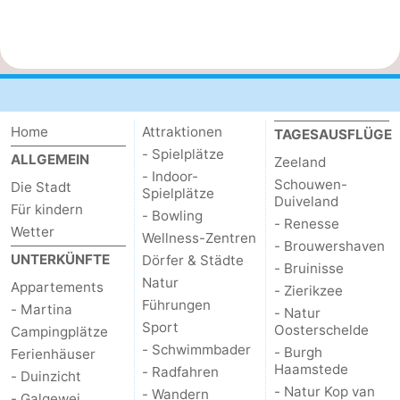
Home
Attraktionen
TAGESAUSFLÜGE
- Spielplätze
ALLGEMEIN
Zeeland
- Indoor-
Schouwen-
Die Stadt
Spielplätze
Duiveland
Für kindern
- Bowling
- Renesse
Wetter
Wellness-Zentren
- Brouwershaven
UNTERKÜNFTE
Dörfer & Städte
- Bruinisse
Natur
Appartements
- Zierikzee
Führungen
- Martina
- Natur
Sport
Oosterschelde
Campingplätze
- Schwimmbader
- Burgh
Ferienhäuser
Haamstede
- Radfahren
- Duinzicht
- Natur Kop van
- Wandern
- Galgewei