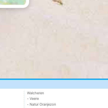
Walcheren
- Veere
- Natur Oranjezon