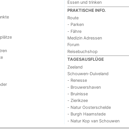
Essen und trinken
PRAKTISCHE INFO.
unkte
Route
- Parken
- Fähre
lplätze
Medizin Adressen
Forum
tren
Reisebuchshop
te
TAGESAUSFLÜGE
Zeeland
Schouwen-Duiveland
- Renesse
der
- Brouwershaven
- Bruinisse
- Zierikzee
- Natur Oosterschelde
- Burgh Haamstede
- Natur Kop van Schouwen