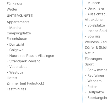
- Museen
Für kindern
- Denkmäler
Wetter
- Aussichtsp
UNTERKÜNFTE
Attraktionen
Appartements
- Spielplätze
- Martina
- Indoor-Spie
Campingplätze
- Bowling
Ferienhäuser
Wellness-Zen
- Duinzicht
Dörfer & Städ
- Galgewei
Natur
- Noordzee Resort Vlissingen
Führungen
- Strandpark Zeeland
Sport
- Vebenabos
- Schwimmba
- Westduin
- Radfahren
Hotels
- Wandern
Zimmer (mit Frühstück)
- Reiten
Lastminutes
- Golfplatze
- Sportangeln