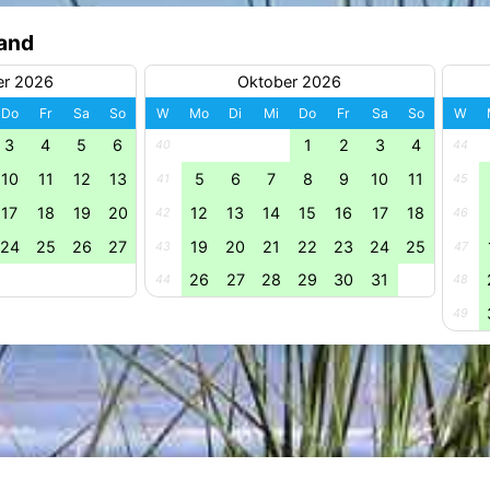
land
er 2026
Oktober 2026
Do
Fr
Sa
So
W
Mo
Di
Mi
Do
Fr
Sa
So
W
3
4
5
6
1
2
3
4
40
44
10
11
12
13
5
6
7
8
9
10
11
41
45
17
18
19
20
12
13
14
15
16
17
18
42
46
24
25
26
27
19
20
21
22
23
24
25
43
47
26
27
28
29
30
31
44
48
49