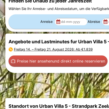
Finden Sie Urlaub zu jeder Jahreszeit
Wählen Sie Ihr Anreise- und Abreisedatum, um die Verfügbark
Anreise
Abreise
Angebote und Lastminutes fur Urban Villa 5 
Freitag 14.
–
Freitag 21. August 2026
: Ab €1.839
Preise hier ansehen
und direkt online reservieren
Standort von Urban Villa 5 - Strandpark Zee