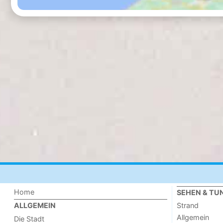
Home
SEHEN & TU
Strand
ALLGEMEIN
Allgemein
Die Stadt