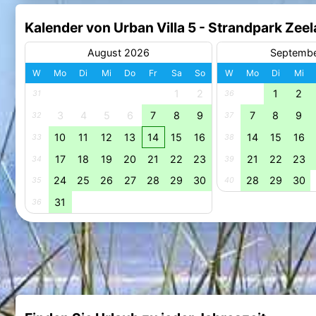
Kalender von Urban Villa 5 - Strandpark Zee
August 2026
Septemb
W
Mo
Di
Mi
Do
Fr
Sa
So
W
Mo
Di
Mi
1
2
1
2
31
36
3
4
5
6
7
8
9
7
8
9
32
37
10
11
12
13
14
15
16
14
15
16
33
38
17
18
19
20
21
22
23
21
22
23
34
39
24
25
26
27
28
29
30
28
29
30
35
40
31
36