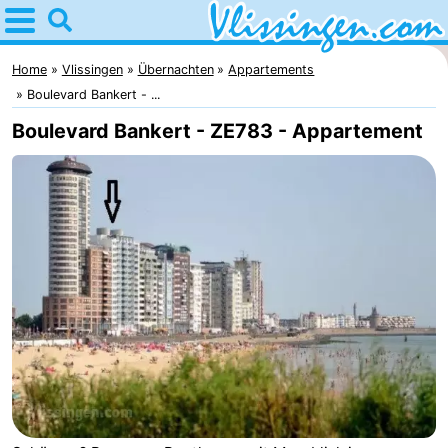
Home
Vlissingen
Home
Vlissingen
Übernachten
Appartements
Boulevard Bankert - ...
Tipps
Boulevard Bankert - ZE783 - Appartement
Für
kindern
Übernachten
Appartements
-
Martina
Campingplätze
Ferienhäuser
-