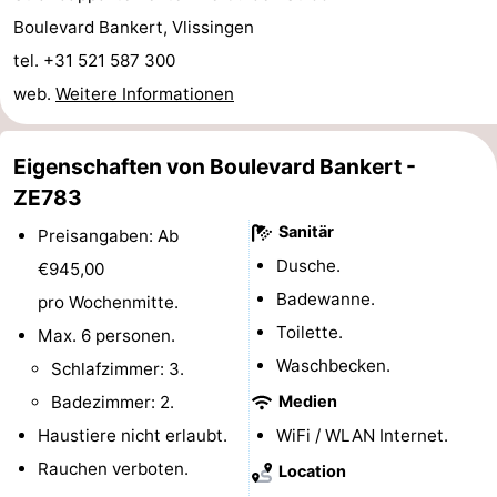
Boulevard Bankert, Vlissingen
trinken
Ausgehen
tel. +31 521 587 300
Ringstechen
web.
Weitere Informationen
Veranstaltungen
Eigenschaften von Boulevard Bankert -
Praktisch
ZE783
Sanitär
Forum
Preisangaben: Ab
Dusche.
€945,00
Route
Badewanne.
pro Wochenmitte.
Toilette.
-
Max. 6 personen.
Waschbecken.
Schlafzimmer: 3.
Parken
Reisebuchshop
Badezimmer: 2.
Medien
-
Haustiere nicht erlaubt.
WiFi / WLAN Internet.
Rauchen verboten.
Location
Fähre
Medizin