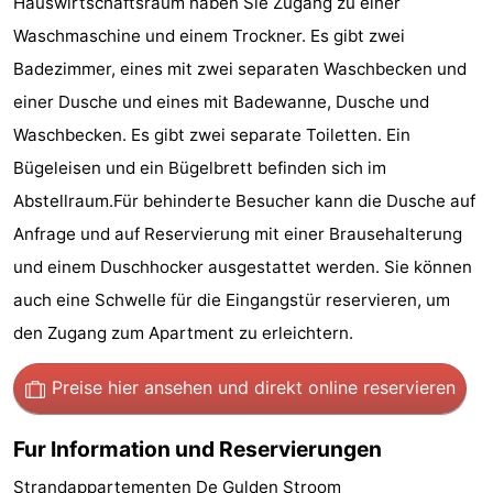
Hauswirtschaftsraum haben Sie Zugang zu einer
Städte
Führungen
Waschmaschine und einem Trockner. Es gibt zwei
Badezimmer, eines mit zwei separaten Waschbecken und
Sport
einer Dusche und eines mit Badewanne, Dusche und
-
Waschbecken. Es gibt zwei separate Toiletten. Ein
Bügeleisen und ein Bügelbrett befinden sich im
Schwimmbader
-
Abstellraum.Für behinderte Besucher kann die Dusche auf
Radfahren
-
Anfrage und auf Reservierung mit einer Brausehalterung
und einem Duschhocker ausgestattet werden. Sie können
Wandern
-
auch eine Schwelle für die Eingangstür reservieren, um
Reiten
-
den Zugang zum Apartment zu erleichtern.
Golfplatze
-
Preise hier ansehen
und direkt online reservieren
Sportangeln
Essen
Fur Information und Reservierungen
und
Einkaufen
Strandappartementen De Gulden Stroom