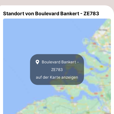
Walcherse
Dishoek
-
Standort von Boulevard Bankert - ZE783
bos
Middelburg
Zeeuws-
Vlaanderen
-
Nieuwvliet
-
Sluis
-
Boulevard Bankert -
Cadzand
-
ZE783
auf der Karte anzeigen
Natur
Wetter
Het
Kontakt
Zwin