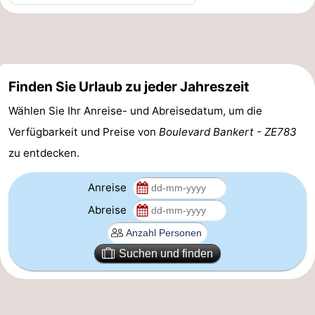
Haamstede
Natur
Walcheren
Kop
-
Finden Sie Urlaub zu jeder Jahreszeit
van
Veere
-
Wählen Sie Ihr Anreise- und Abreisedatum, um die
Schouwen
Natur
-
Verfügbarkeit und Preise von
Boulevard Bankert - ZE783
Oranjezon
Oostkapelle
-
zu entdecken.
Natur
-
Anreise
Abreise
de
Domburg
-
Mantelingen
Westkapelle
-
Suchen und finden
Zoutelande
-
Natur
-