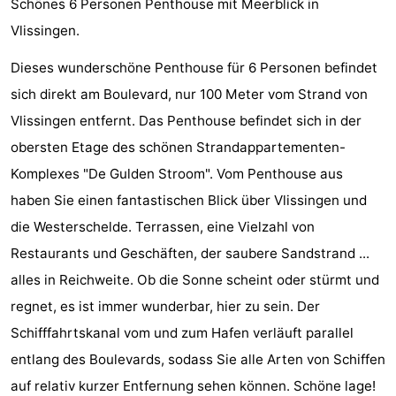
Schönes 6 Personen Penthouse mit Meerblick in
Duinzicht
-
Vlissingen.
Galgewei
-
Dieses wunderschöne Penthouse für 6 Personen befindet
sich direkt am Boulevard, nur 100 Meter vom Strand von
Noordzee
-
Vlissingen entfernt. Das Penthouse befindet sich in der
Resort
Strandpark
-
obersten Etage des schönen Strandappartementen-
Komplexes "De Gulden Stroom". Vom Penthouse aus
Vlissingen
Zeeland
Vebenabos
-
haben Sie einen fantastischen Blick über Vlissingen und
Westduin
Hotels
die Westerschelde. Terrassen, eine Vielzahl von
Restaurants und Geschäften, der saubere Sandstrand ...
Zimmer
alles in Reichweite. Ob die Sonne scheint oder stürmt und
(mit
Lastminutes
regnet, es ist immer wunderbar, hier zu sein. Der
Schifffahrtskanal vom und zum Hafen verläuft parallel
Frühstück)
Strand
entlang des Boulevards, sodass Sie alle Arten von Schiffen
Sehen
auf relativ kurzer Entfernung sehen können. Schöne lage!