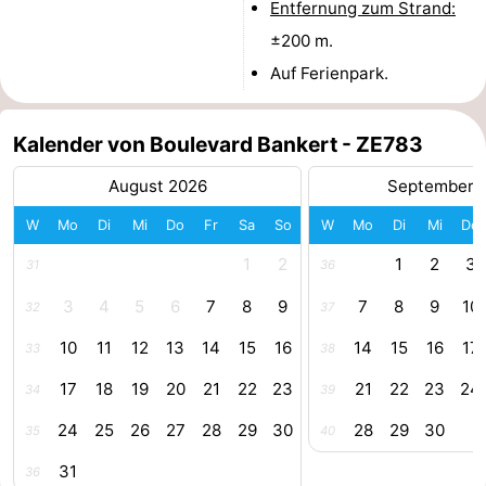
Entfernung zum Strand:
Adressen
Region
±200 m.
Auf Ferienpark.
Zeeland
Schouwen-
Kalender von Boulevard Bankert - ZE783
Duiveland
-
August 2026
September 
W
Mo
Di
Mi
Do
Fr
Sa
So
W
Mo
Di
Mi
Do
Renesse
-
1
2
1
2
3
31
36
Brouwershaven
-
3
4
5
6
7
8
9
7
8
9
10
32
37
Bruinisse
-
10
11
12
13
14
15
16
14
15
16
17
33
38
Zierikzee
-
17
18
19
20
21
22
23
21
22
23
24
34
39
Natur
-
24
25
26
27
28
29
30
28
29
30
35
40
31
36
Oosterschelde
Burgh
-