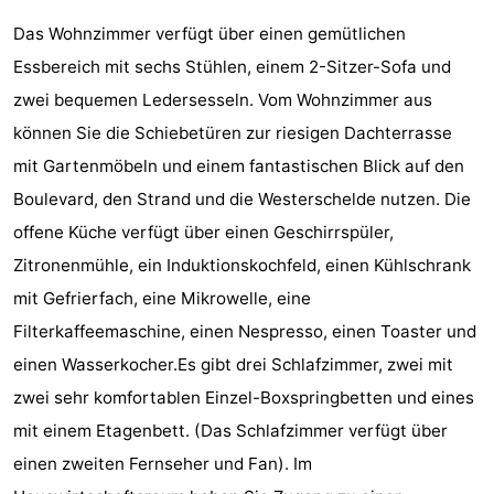
&
-
Das Wohnzimmer verfügt über einen gemütlichen
Essbereich mit sechs Stühlen, einem 2-Sitzer-Sofa und
tun
Museen
-
zwei bequemen Ledersesseln. Vom Wohnzimmer aus
Denkmäler
-
können Sie die Schiebetüren zur riesigen Dachterrasse
mit Gartenmöbeln und einem fantastischen Blick auf den
Aussichtspunkte
Attraktionen
Boulevard, den Strand und die Westerschelde nutzen. Die
-
offene Küche verfügt über einen Geschirrspüler,
Zitronenmühle, ein Induktionskochfeld, einen Kühlschrank
Spielplätze
-
mit Gefrierfach, eine Mikrowelle, eine
Indoor-
-
Filterkaffeemaschine, einen Nespresso, einen Toaster und
einen Wasserkocher.Es gibt drei Schlafzimmer, zwei mit
Spielplätze
Bowling
Wellness-
zwei sehr komfortablen Einzel-Boxspringbetten und eines
Zentren
Dörfer
mit einem Etagenbett. (Das Schlafzimmer verfügt über
einen zweiten Fernseher und Fan). Im
&
Natur