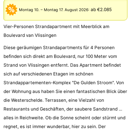
Duinzicht
-
ab €2.085
Montag 10.
–
Montag 17. August 2026
:
Galgewei
-
Vier-Personen Strandapartment mit Meerblick am
Noordzee
-
Boulevard van Vlissingen
Resort
Strandpark
-
Diese geräumigen Strandapartments für 4 Personen
befinden sich direkt am Boulevard, nur 100 Meter vom
Vlissingen
Zeeland
Vebenabos
-
Strand von Vlissingen entfernt. Das Apartment befindet
Westduin
Hotels
sich auf verschiedenen Etagen im schönen
Strandappartementen-Komplex "De Gulden Stroom". Von
Zimmer
der Wohnung aus haben Sie einen fantastischen Blick über
(mit
Lastminutes
die Westerschelde. Terrassen, eine Vielzahl von
Restaurants und Geschäften, der saubere Sandstrand ...
Frühstück)
Strand
alles in Reichweite. Ob die Sonne scheint oder stürmt und
Sehen
regnet, es ist immer wunderbar, hier zu sein. Der