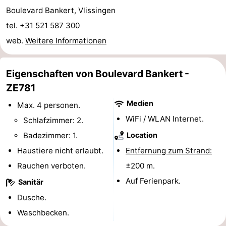
Boulevard Bankert, Vlissingen
trinken
Ausgehen
tel. +31 521 587 300
Ringstechen
web.
Weitere Informationen
Veranstaltungen
Eigenschaften von Boulevard Bankert -
Praktisch
ZE781
Medien
Max. 4 personen.
Forum
WiFi / WLAN Internet.
Schlafzimmer: 2.
Route
Badezimmer: 1.
Location
Haustiere nicht erlaubt.
Entfernung zum Strand:
-
Rauchen verboten.
±200 m.
Parken
Reisebuchshop
Auf Ferienpark.
Sanitär
-
Dusche.
Waschbecken.
Fähre
Medizin