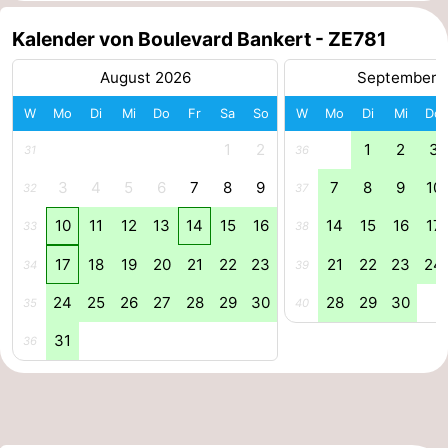
Adressen
Region
Kalender von Boulevard Bankert - ZE781
August 2026
September 
Zeeland
W
Mo
Di
Mi
Do
Fr
Sa
So
W
Mo
Di
Mi
Do
Schouwen-
1
2
1
2
3
31
36
Duiveland
-
3
4
5
6
7
8
9
7
8
9
10
32
37
Renesse
-
10
11
12
13
14
15
16
14
15
16
17
33
38
Brouwershaven
-
17
18
19
20
21
22
23
21
22
23
24
34
39
24
25
26
27
28
29
30
28
29
30
Bruinisse
-
35
40
31
36
Zierikzee
-
Natur
-
Oosterschelde
Burgh
-