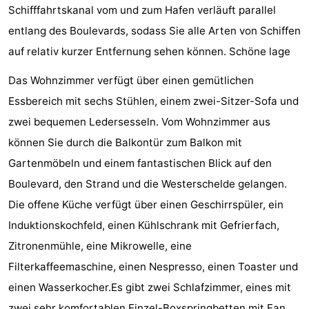
Schifffahrtskanal vom und zum Hafen verläuft parallel
&
-
entlang des Boulevards, sodass Sie alle Arten von Schiffen
tun
Museen
-
auf relativ kurzer Entfernung sehen können. Schöne lage
Das Wohnzimmer verfügt über einen gemütlichen
Denkmäler
-
Essbereich mit sechs Stühlen, einem zwei-Sitzer-Sofa und
Aussichtspunkte
Attraktionen
zwei bequemen Ledersesseln. Vom Wohnzimmer aus
können Sie durch die Balkontür zum Balkon mit
-
Gartenmöbeln und einem fantastischen Blick auf den
Spielplätze
-
Boulevard, den Strand und die Westerschelde gelangen.
Die offene Küche verfügt über einen Geschirrspüler, ein
Indoor-
-
Induktionskochfeld, einen Kühlschrank mit Gefrierfach,
Spielplätze
Bowling
Wellness-
Zitronenmühle, eine Mikrowelle, eine
Filterkaffeemaschine, einen Nespresso, einen Toaster und
Zentren
Dörfer
einen Wasserkocher.Es gibt zwei Schlafzimmer, eines mit
&
Natur
zwei sehr komfortablen Einzel-Boxspringbetten mit Fan