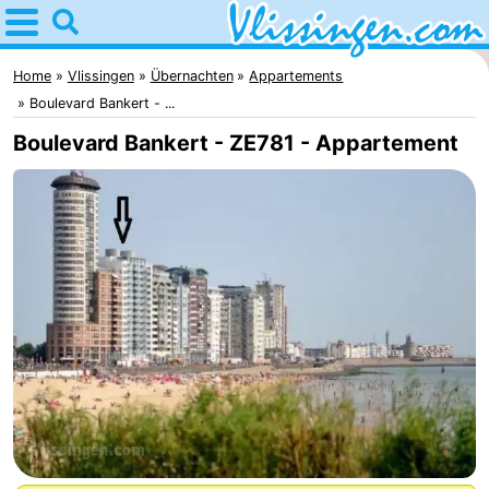
Home
Vlissingen
Home
Vlissingen
Übernachten
Appartements
Boulevard Bankert - ...
Tipps
Boulevard Bankert - ZE781 - Appartement
Für
kindern
Übernachten
Appartements
-
Martina
Campingplätze
Ferienhäuser
-