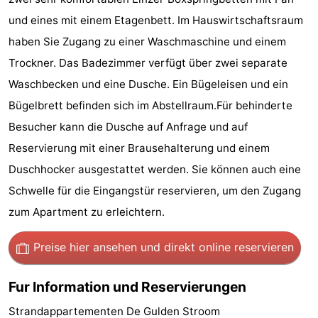
und eines mit einem Etagenbett. Im Hauswirtschaftsraum
Städte
Führungen
haben Sie Zugang zu einer Waschmaschine und einem
Sport
Trockner. Das Badezimmer verfügt über zwei separate
Waschbecken und eine Dusche. Ein Bügeleisen und ein
-
Bügelbrett befinden sich im Abstellraum.Für behinderte
Schwimmbader
-
Besucher kann die Dusche auf Anfrage und auf
Reservierung mit einer Brausehalterung und einem
Radfahren
-
Duschhocker ausgestattet werden. Sie können auch eine
Wandern
-
Schwelle für die Eingangstür reservieren, um den Zugang
zum Apartment zu erleichtern.
Reiten
-
Golfplatze
-
Preise hier ansehen
und direkt online reservieren
Sportangeln
Essen
Fur Information und Reservierungen
und
Einkaufen
Strandappartementen De Gulden Stroom