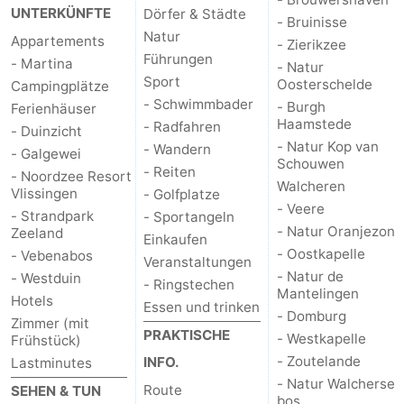
UNTERKÜNFTE
Dörfer & Städte
- Bruinisse
Natur
Appartements
- Zierikzee
Führungen
- Martina
- Natur
Sport
Oosterschelde
Campingplätze
- Schwimmbader
- Burgh
Ferienhäuser
Haamstede
- Radfahren
- Duinzicht
- Natur Kop van
- Wandern
- Galgewei
Schouwen
- Reiten
- Noordzee Resort
Walcheren
Vlissingen
- Golfplatze
- Veere
- Strandpark
- Sportangeln
- Natur Oranjezon
Zeeland
Einkaufen
- Oostkapelle
- Vebenabos
Veranstaltungen
- Natur de
- Westduin
- Ringstechen
Mantelingen
Hotels
Essen und trinken
- Domburg
Zimmer (mit
PRAKTISCHE
- Westkapelle
Frühstück)
- Zoutelande
INFO.
Lastminutes
- Natur Walcherse
Route
SEHEN & TUN
bos