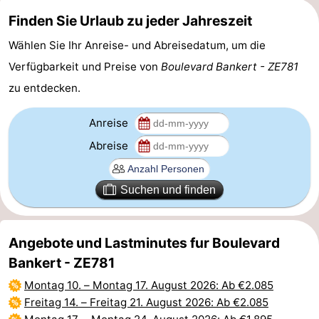
Finden Sie Urlaub zu jeder Jahreszeit
Haamstede
Natur
Walcheren
Wählen Sie Ihr Anreise- und Abreisedatum, um die
Kop
-
Verfügbarkeit und Preise von
Boulevard Bankert - ZE781
zu entdecken.
van
Veere
-
Schouwen
Natur
-
Anreise
Abreise
Oranjezon
Oostkapelle
-
Natur
-
Suchen und finden
de
Domburg
-
Angebote und Lastminutes fur Boulevard
Mantelingen
Westkapelle
-
Bankert - ZE781
Zoutelande
-
Montag 10.
–
Montag 17. August 2026
: Ab €2.085
Freitag 14.
–
Freitag 21. August 2026
: Ab €2.085
Natur
-