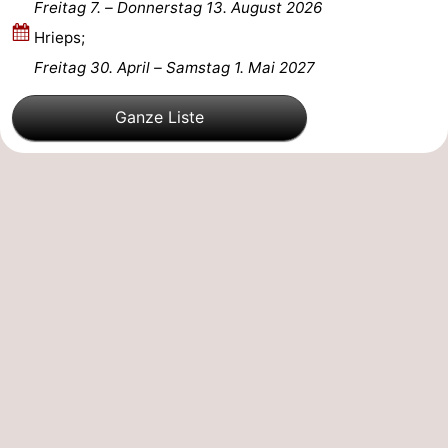
Freitag 7.
–
Donnerstag 13. August 2026
Walcherse
Dishoek
-
Hrieps;
Freitag 30. April
–
Samstag 1. Mai 2027
bos
Middelburg
Zeeuws-
Ganze Liste
Vlaanderen
-
Nieuwvliet
-
Sluis
-
Cadzand
-
Natur
Wetter
Het
Kontakt
Zwin