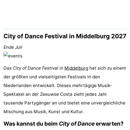
Duinzicht
-
Galgewei
-
Noordzee
-
City of Dance Festival in Middelburg 2027
Resort
Strandpark
-
Ende Juli
Vlissingen
Zeeland
Vebenabos
-
Das
City of Dance Festival
in
Middelburg
hat sich zu einem
Westduin
Hotels
der größten und vielseitigsten Festivals in den
Niederlanden entwickelt. Dieses mehrtägige Musik-
Zimmer
Spektakel an der Zeeuwse Costa zieht jedes Jahr
(mit
Lastminutes
tausende Partygänger an und bietet eine unvergleichliche
Mischung aus Musik, Kunst und Kultur.
Frühstück)
Strand
Was kannst du beim
City of Dance
erwarten?
Sehen