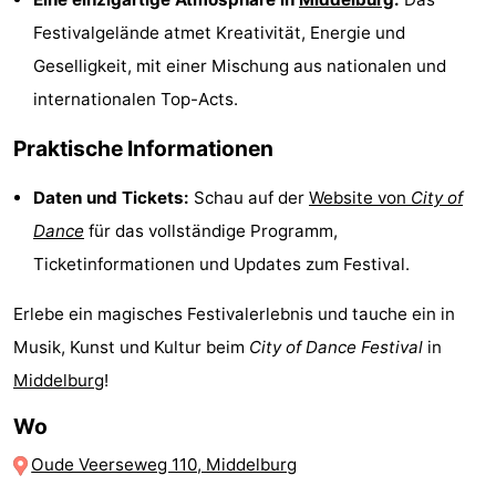
Städte
Führungen
Festivalgelände atmet Kreativität, Energie und
Geselligkeit, mit einer Mischung aus nationalen und
Sport
internationalen Top-Acts.
-
Praktische Informationen
Schwimmbader
-
Daten und Tickets:
Schau auf der
Website von
City of
Dance
für das vollständige Programm,
Radfahren
-
Ticketinformationen und Updates zum Festival.
Wandern
-
Erlebe ein magisches Festivalerlebnis und tauche ein in
Reiten
-
Musik, Kunst und Kultur beim
City of Dance Festival
in
Middelburg
!
Golfplatze
-
Wo
Sportangeln
Essen
Oude Veerseweg 110, Middelburg
und
Einkaufen