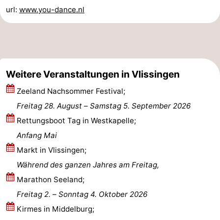
url:
www.you-dance.nl
Haamstede
Natur
Walcheren
Kop
-
van
Veere
-
Weitere Veranstaltungen in Vlissingen
Schouwen
Natur
-
Zeeland Nachsommer Festival;
Oranjezon
Oostkapelle
-
Freitag 28. August
–
Samstag 5. September 2026
Rettungsboot Tag in Westkapelle;
Natur
-
Anfang Mai
de
Domburg
-
Markt in Vlissingen;
Während des ganzen Jahres am Freitag,
Mantelingen
Westkapelle
-
Marathon Seeland;
Zoutelande
-
Freitag 2.
–
Sonntag 4. Oktober 2026
Kirmes in Middelburg;
Natur
-