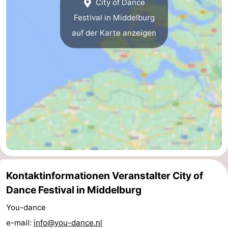
City of Dance
Adressen
Region
Festival in Middelburg
auf der Karte anzeigen
Zeeland
Schouwen-
Duiveland
-
Renesse
-
Brouwershaven
-
Bruinisse
-
Kontaktinformationen Veranstalter City of
Zierikzee
-
Dance Festival in Middelburg
Natur
-
You-dance
e-mail:
info@you-dance.nl
Oosterschelde
Burgh
-