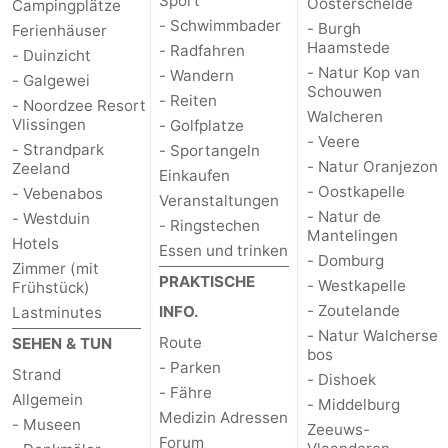
Sport
Oosterschelde
Campingplätze
- Schwimmbader
- Burgh
Ferienhäuser
Haamstede
- Radfahren
- Duinzicht
- Natur Kop van
- Wandern
- Galgewei
Schouwen
- Reiten
- Noordzee Resort
Walcheren
Vlissingen
- Golfplatze
- Veere
- Strandpark
- Sportangeln
- Natur Oranjezon
Zeeland
Einkaufen
- Oostkapelle
- Vebenabos
Veranstaltungen
- Natur de
- Westduin
- Ringstechen
Mantelingen
Hotels
Essen und trinken
- Domburg
Zimmer (mit
PRAKTISCHE
- Westkapelle
Frühstück)
- Zoutelande
INFO.
Lastminutes
- Natur Walcherse
Route
SEHEN & TUN
bos
- Parken
Strand
- Dishoek
- Fähre
Allgemein
- Middelburg
Medizin Adressen
- Museen
Zeeuws-
Forum