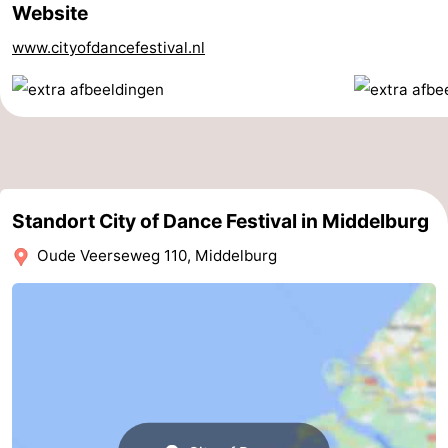
Website
trinken
Ausgehen
www.cityofdancefestival.nl
Ringstechen
Veranstaltungen
Praktisch
Forum
Standort City of Dance Festival in Middelburg
Oude Veerseweg 110, Middelburg
Route
-
Parken
Reisebuchshop
-
Fähre
Medizin