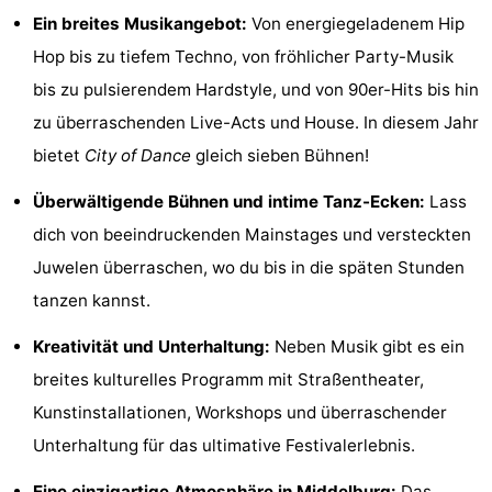
Ein breites Musikangebot:
Von energiegeladenem Hip
&
-
Hop bis zu tiefem Techno, von fröhlicher Party-Musik
tun
Museen
-
bis zu pulsierendem Hardstyle, und von 90er-Hits bis hin
zu überraschenden Live-Acts und House. In diesem Jahr
Denkmäler
-
bietet
City of Dance
gleich sieben Bühnen!
Aussichtspunkte
Attraktionen
Überwältigende Bühnen und intime Tanz-Ecken:
Lass
-
dich von beeindruckenden Mainstages und versteckten
Juwelen überraschen, wo du bis in die späten Stunden
Spielplätze
-
tanzen kannst.
Indoor-
-
Kreativität und Unterhaltung:
Neben Musik gibt es ein
Spielplätze
Bowling
Wellness-
breites kulturelles Programm mit Straßentheater,
Kunstinstallationen, Workshops und überraschender
Zentren
Dörfer
Unterhaltung für das ultimative Festivalerlebnis.
&
Natur
Eine einzigartige Atmosphäre in
Middelburg
:
Das