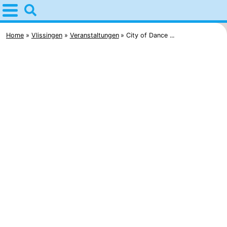
Home
Vlissingen
Home
Vlissingen
Veranstaltungen
City of Dance ...
Tipps
Für
kindern
Übernachten
Appartements
-
Martina
Campingplätze
Ferienhäuser
-