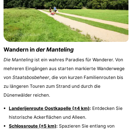
Walcherse
Dishoek
-
bos
Middelburg
Zeeuws-
Vlaanderen
-
Wandern in
der Manteling
Nieuwvliet
-
Die Manteling
ist ein wahres Paradies für Wanderer. Von
Sluis
-
mehreren Eingängen aus starten markierte Wanderwege
Cadzand
-
von
Staatsbosbeheer
, die von kurzen Familienrouten bis
zu längeren Touren zum Strand und durch die
Natur
Wetter
Dünenwälder reichen.
Het
Kontakt
Landerijenroute Oostkapelle (±4 km)
:
Entdecken Sie
Zwin
historische Ackerflächen und Alleen.
Schlossroute (±5 km)
:
Spazieren Sie entlang von