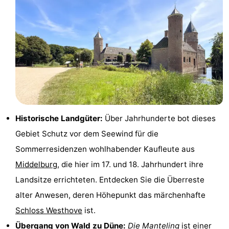
&
-
tun
Museen
-
Denkmäler
-
Aussichtspunkte
Attraktionen
-
Historische Landgüter:
Über Jahrhunderte bot dieses
Spielplätze
-
Gebiet Schutz vor dem Seewind für die
Sommerresidenzen wohlhabender Kaufleute aus
Indoor-
-
Middelburg
, die hier im 17. und 18. Jahrhundert ihre
Spielplätze
Bowling
Wellness-
Landsitze errichteten. Entdecken Sie die Überreste
alter Anwesen, deren Höhepunkt das märchenhafte
Zentren
Dörfer
Schloss Westhove
ist.
&
Natur
Übergang von Wald zu Düne:
Die Manteling
ist einer