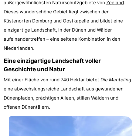
außergewöhnlichsten Naturschutzgebiete von
Zeeland
.
Duinzicht
-
Dieses wunderschöne Gebiet liegt zwischen den
Küstenorten
Domburg
und
Oostkapelle
und bildet eine
Galgewei
-
einzigartige Landschaft, in der Dünen und Wälder
Noordzee
-
aufeinandertreffen – eine seltene Kombination in den
Niederlanden.
Resort
Strandpark
-
Eine einzigartige Landschaft voller
Vlissingen
Zeeland
Vebenabos
-
Geschichte und Natur
Westduin
Hotels
Mit einer Fläche von rund 740 Hektar bietet
Die Manteling
eine abwechslungsreiche Landschaft aus gewundenen
Zimmer
Dünenpfaden, prächtigen Alleen, stillen Wäldern und
(mit
Lastminutes
offenen Dünentälern.
Frühstück)
Strand
Sehen