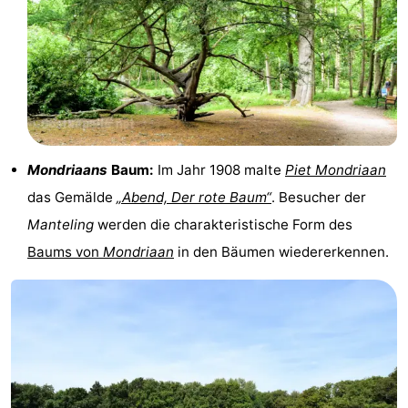
Haamstede
Natur
Walcheren
Kop
-
van
Veere
-
Schouwen
Natur
-
Mondriaans
Baum:
Im Jahr 1908 malte
Piet Mondriaan
Oranjezon
Oostkapelle
-
das Gemälde
„Abend, Der rote Baum“
. Besucher der
Manteling
werden die charakteristische Form des
Natur
-
Baums von
Mondriaan
in den Bäumen wiedererkennen.
de
Domburg
-
Mantelingen
Westkapelle
-
Zoutelande
-
Natur
-