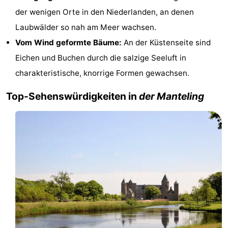
der wenigen Orte in den Niederlanden, an denen
Städte
Führungen
Laubwälder so nah am Meer wachsen.
Sport
Vom Wind geformte Bäume:
An der Küstenseite sind
Eichen und Buchen durch die salzige Seeluft in
-
charakteristische, knorrige Formen gewachsen.
Schwimmbader
-
Top-Sehenswürdigkeiten in
der Manteling
Radfahren
-
Wandern
-
Reiten
-
Golfplatze
-
Sportangeln
Essen
und
Einkaufen