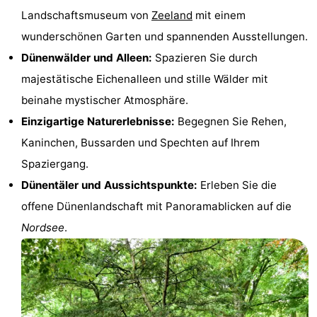
Landschaftsmuseum von
Zeeland
mit einem
Adressen
Region
wunderschönen Garten und spannenden Ausstellungen.
Zeeland
Dünenwälder und Alleen:
Spazieren Sie durch
majestätische Eichenalleen und stille Wälder mit
Schouwen-
beinahe mystischer Atmosphäre.
Duiveland
-
Einzigartige Naturerlebnisse:
Begegnen Sie Rehen,
Kaninchen, Bussarden und Spechten auf Ihrem
Renesse
-
Spaziergang.
Brouwershaven
-
Dünentäler und Aussichtspunkte:
Erleben Sie die
offene Dünenlandschaft mit Panoramablicken auf die
Bruinisse
-
Nordsee
.
Zierikzee
-
Natur
-
Oosterschelde
Burgh
-