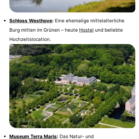
trinken
Ausgehen
Schloss Westhove
:
Eine ehemalige mittelalterliche
Ringstechen
Burg mitten im Grünen – heute
Hostel
und beliebte
Veranstaltungen
Hochzeitslocation.
Praktisch
Forum
Route
-
Parken
Reisebuchshop
-
Fähre
Medizin
Museum Terra Maris
:
Das Natur- und