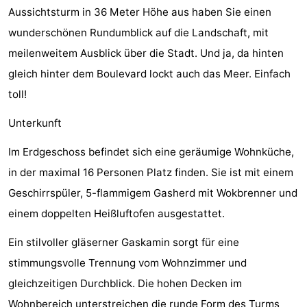
Aussichtsturm in 36 Meter Höhe aus haben Sie einen
&
-
wunderschönen Rundumblick auf die Landschaft, mit
tun
Museen
-
meilenweitem Ausblick über die Stadt. Und ja, da hinten
gleich hinter dem Boulevard lockt auch das Meer. Einfach
Denkmäler
-
toll!
Aussichtspunkte
Attraktionen
Unterkunft
-
Im Erdgeschoss befindet sich eine geräumige Wohnküche,
in der maximal 16 Personen Platz finden. Sie ist mit einem
Spielplätze
-
Geschirrspüler, 5-flammigem Gasherd mit Wokbrenner und
Indoor-
-
einem doppelten Heißluftofen ausgestattet.
Spielplätze
Bowling
Wellness-
Ein stilvoller gläserner Gaskamin sorgt für eine
stimmungsvolle Trennung vom Wohnzimmer und
Zentren
Dörfer
gleichzeitigen Durchblick. Die hohen Decken im
&
Natur
Wohnbereich unterstreichen die runde Form des Turms