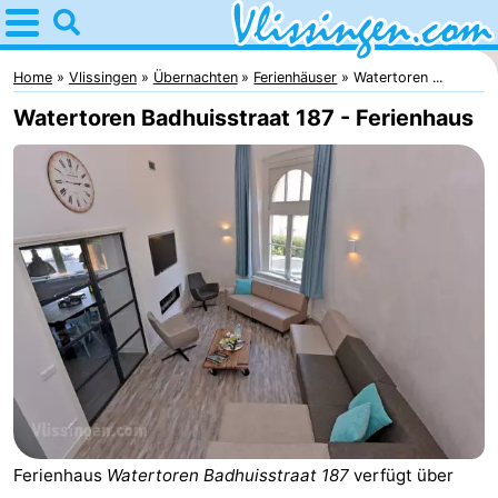
Home
Vlissingen
Home
Vlissingen
Übernachten
Ferienhäuser
Watertoren ...
Watertoren Badhuisstraat 187 - Ferienhaus
Tipps
Für
kindern
Übernachten
Appartements
-
Martina
Campingplätze
Ferienhäuser
Ferienhaus
Watertoren Badhuisstraat 187
verfügt über
-