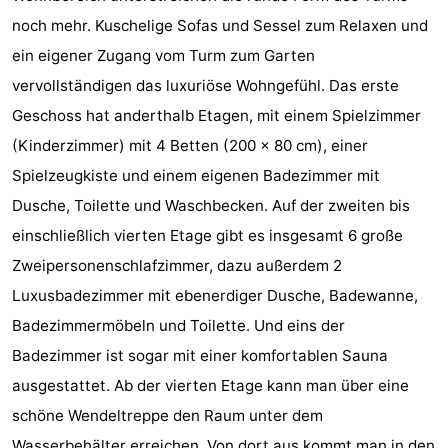
noch mehr. Kuschelige Sofas und Sessel zum Relaxen und
Städte
Führungen
ein eigener Zugang vom Turm zum Garten
Sport
vervollständigen das luxuriöse Wohngefühl. Das erste
Geschoss hat anderthalb Etagen, mit einem Spielzimmer
-
(Kinderzimmer) mit 4 Betten (200 x 80 cm), einer
Schwimmbader
-
Spielzeugkiste und einem eigenen Badezimmer mit
Dusche, Toilette und Waschbecken. Auf der zweiten bis
Radfahren
-
einschließlich vierten Etage gibt es insgesamt 6 große
Wandern
-
Zweipersonenschlafzimmer, dazu außerdem 2
Luxusbadezimmer mit ebenerdiger Dusche, Badewanne,
Reiten
-
Badezimmermöbeln und Toilette. Und eins der
Golfplatze
-
Badezimmer ist sogar mit einer komfortablen Sauna
ausgestattet. Ab der vierten Etage kann man über eine
Sportangeln
Essen
schöne Wendeltreppe den Raum unter dem
und
Einkaufen
Wasserbehälter erreichen. Von dort aus kommt man in den