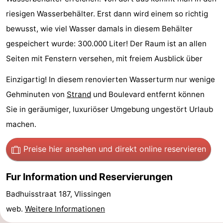
riesigen Wasserbehälter. Erst dann wird einem so richtig
trinken
Ausgehen
bewusst, wie viel Wasser damals in diesem Behälter
Ringstechen
gespeichert wurde: 300.000 Liter! Der Raum ist an allen
Seiten mit Fenstern versehen, mit freiem Ausblick über
Veranstaltungen
Einzigartig! In diesem renovierten Wasserturm nur wenige
Praktisch
Gehminuten von
Strand
und Boulevard entfernt können
Forum
Sie in geräumiger, luxuriöser Umgebung ungestört Urlaub
machen.
Route
Preise hier ansehen
und direkt online reservieren
-
Parken
Reisebuchshop
Fur Information und Reservierungen
Badhuisstraat 187, Vlissingen
-
web.
Weitere Informationen
Fähre
Medizin