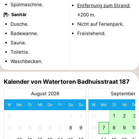
Spülmaschine.
Entfernung zum Strand:
Haamstede
Natur
Walcheren
Sanitär
±200 m.
Dusche.
Nicht auf Ferienpark.
Kop
-
Badewanne.
Freistehend.
van
Veere
-
Sauna.
Toilette.
Schouwen
Natur
-
Waschbecken.
Oranjezon
Oostkapelle
-
Natur
-
Kalender von Watertoren Badhuisstraat 187
August 2026
September 
de
Domburg
-
W
Mo
Di
Mi
Do
Fr
Sa
So
W
Mo
Di
Mi
Do
Mantelingen
Westkapelle
-
1
2
1
2
3
31
36
Zoutelande
-
3
4
5
6
7
8
9
7
8
9
10
32
37
Natur
-