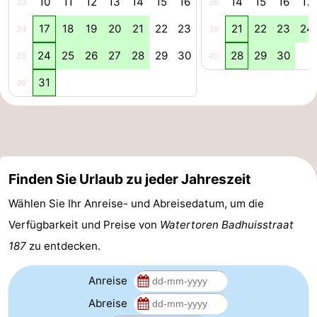
10
11
12
13
14
15
16
14
15
16
17
33
38
Walcherse
Dishoek
-
17
18
19
20
21
22
23
21
22
23
24
34
39
24
25
26
27
28
29
30
28
29
30
35
40
bos
Middelburg
Zeeuws-
31
36
Vlaanderen
-
Nieuwvliet
-
Sluis
-
Finden Sie Urlaub zu jeder Jahreszeit
Cadzand
-
Wählen Sie Ihr Anreise- und Abreisedatum, um die
Natur
Wetter
Verfügbarkeit und Preise von
Watertoren Badhuisstraat
187
zu entdecken.
Het
Kontakt
Anreise
Zwin
Abreise