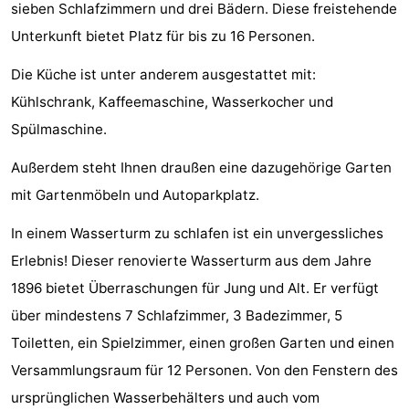
sieben Schlafzimmern und drei Bädern. Diese freistehende
Duinzicht
-
Unterkunft bietet Platz für bis zu 16 Personen.
Galgewei
-
Die Küche ist unter anderem ausgestattet mit:
Kühlschrank, Kaffeemaschine, Wasserkocher und
Noordzee
-
Spülmaschine.
Resort
Strandpark
-
Außerdem steht Ihnen draußen eine dazugehörige Garten
Vlissingen
Zeeland
Vebenabos
-
mit Gartenmöbeln und Autoparkplatz.
Westduin
Hotels
In einem Wasserturm zu schlafen ist ein unvergessliches
Erlebnis! Dieser renovierte Wasserturm aus dem Jahre
Zimmer
1896 bietet Überraschungen für Jung und Alt. Er verfügt
(mit
Lastminutes
über mindestens 7 Schlafzimmer, 3 Badezimmer, 5
Toiletten, ein Spielzimmer, einen großen Garten und einen
Frühstück)
Strand
Versammlungsraum für 12 Personen. Von den Fenstern des
Sehen
ursprünglichen Wasserbehälters und auch vom