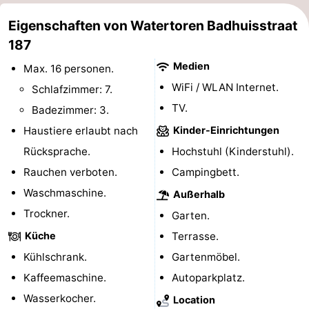
Adressen
Region
Eigenschaften von Watertoren Badhuisstraat
187
Zeeland
Medien
Max. 16 personen.
Schouwen-
WiFi / WLAN Internet.
Schlafzimmer: 7.
TV.
Badezimmer: 3.
Duiveland
-
Haustiere erlaubt nach
Kinder-Einrichtungen
Renesse
-
Rücksprache.
Hochstuhl (Kinderstuhl).
Rauchen verboten.
Campingbett.
Brouwershaven
-
Waschmaschine.
Außerhalb
Bruinisse
-
Trockner.
Garten.
Küche
Terrasse.
Zierikzee
-
Kühlschrank.
Gartenmöbel.
Natur
-
Kaffeemaschine.
Autoparkplatz.
Wasserkocher.
Location
Oosterschelde
Burgh
-