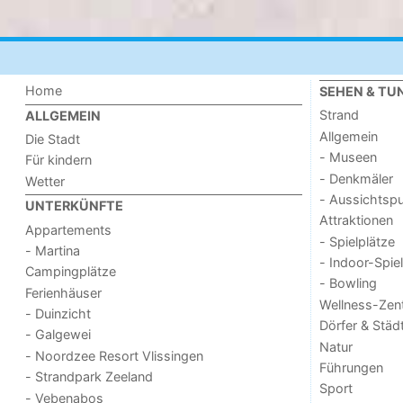
Home
SEHEN & TU
Strand
ALLGEMEIN
Allgemein
Die Stadt
- Museen
Für kindern
- Denkmäler
Wetter
- Aussichtsp
UNTERKÜNFTE
Attraktionen
Appartements
- Spielplätze
- Martina
- Indoor-Spie
Campingplätze
- Bowling
Ferienhäuser
Wellness-Zen
- Duinzicht
Dörfer & Städ
- Galgewei
Natur
- Noordzee Resort Vlissingen
Führungen
- Strandpark Zeeland
Sport
- Vebenabos