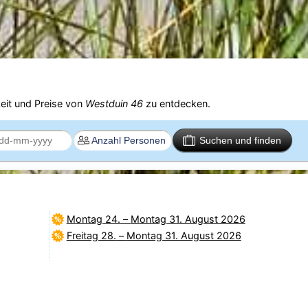
eit und Preise von
Westduin 46
zu entdecken.
Suchen und finden
Montag 24.
–
Montag 31. August 2026
Freitag 28.
–
Montag 31. August 2026