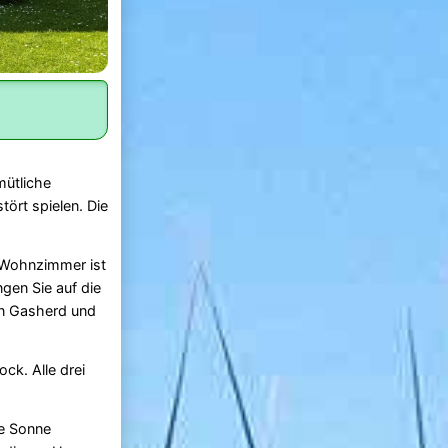
mütliche
tört spielen. Die
 Wohnzimmer ist
gen Sie auf die
en Gasherd und
ck. Alle drei
ie Sonne