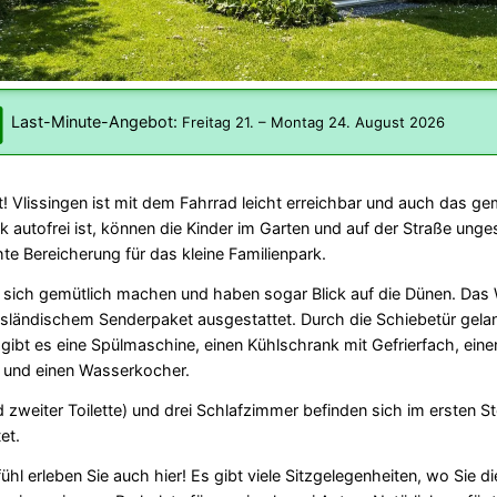
Last-Minute-Angebot:
Freitag 21.
–
Montag 24. August 2026
t! Vlissingen ist mit dem Fahrrad leicht erreichbar und auch das ge
 autofrei ist, können die Kinder im Garten und auf der Straße unges
hte Bereicherung für das kleine Familienpark.
sich gemütlich machen und haben sogar Blick auf die Dünen. Das
sländischem Senderpaket ausgestattet. Durch die Schiebetür gelan
gibt es eine Spülmaschine, einen Kühlschrank mit Gefrierfach, ein
o und einen Wasserkocher.
iter Toilette) und drei Schlafzimmer befinden sich im ersten Sto
et.
hl erleben Sie auch hier! Es gibt viele Sitzgelegenheiten, wo Sie d