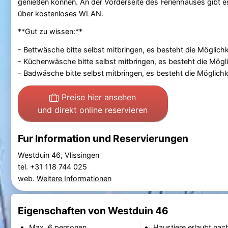
genießen können. An der Vorderseite des Ferienhauses gibt es
über kostenloses WLAN.
**Gut zu wissen:**
- Bettwäsche bitte selbst mitbringen, es besteht die Möglichke
- Küchenwäsche bitte selbst mitbringen, es besteht die Möglic
- Badwäsche bitte selbst mitbringen, es besteht die Möglichke
Preise hier ansehen
und direkt online reservieren
Fur Information und Reservierungen
Westduin 46, Vlissingen
tel. +31 118 744 025
web.
Weitere Informationen
Eigenschaften von Westduin 46
Max. 6 personen.
Haustiere erlaubt nac