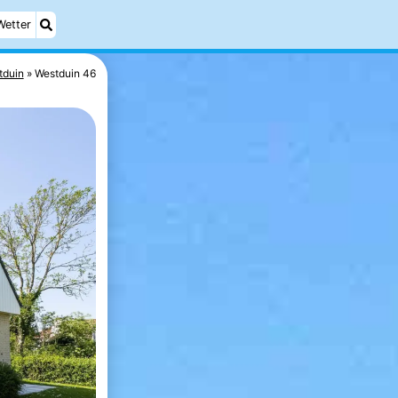
Wetter
tduin
Westduin 46