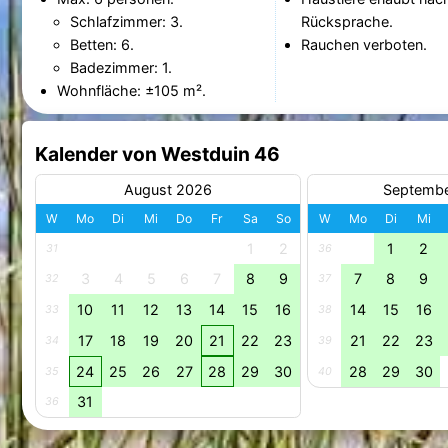
Schlafzimmer: 3.
Rücksprache.
Betten: 6.
Rauchen verboten.
Badezimmer: 1.
Wohnfläche: ±105 m².
Kalender von Westduin 46
August 2026
Septemb
W
Mo
Di
Mi
Do
Fr
Sa
So
W
Mo
Di
Mi
1
2
1
2
31
36
3
4
5
6
7
8
9
7
8
9
32
37
10
11
12
13
14
15
16
14
15
16
33
38
17
18
19
20
21
22
23
21
22
23
34
39
24
25
26
27
28
29
30
28
29
30
35
40
31
36