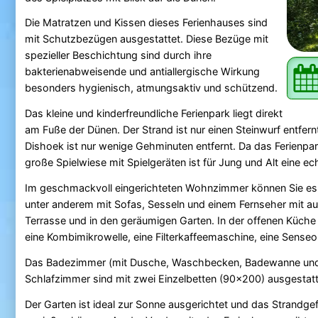
Die Matratzen und Kissen dieses Ferienhauses sind
mit Schutzbezügen ausgestattet. Diese Bezüge mit
spezieller Beschichtung sind durch ihre
bakterienabweisende und antiallergische Wirkung
besonders hygienisch, atmungsaktiv und schützend.
Das kleine und kinderfreundliche Ferienpark liegt direkt
am Fuße der Dünen. Der Strand ist nur einen Steinwurf entfern
Dishoek ist nur wenige Gehminuten entfernt. Da das Ferienpark
große Spielwiese mit Spielgeräten ist für Jung und Alt eine ec
Im geschmackvoll eingerichteten Wohnzimmer können Sie es 
unter anderem mit Sofas, Sesseln und einem Fernseher mit au
Terrasse und in den geräumigen Garten. In der offenen Küche 
eine Kombimikrowelle, eine Filterkaffeemaschine, eine Sense
Das Badezimmer (mit Dusche, Waschbecken, Badewanne und zwe
Schlafzimmer sind mit zwei Einzelbetten (90x200) ausgestatt
Der Garten ist ideal zur Sonne ausgerichtet und das Strandgefü