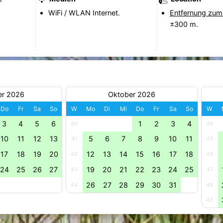
WiFi / WLAN Internet.
Entfernung zum
±300 m.
er 2026
Oktober 2026
Do
Fr
Sa
So
W
Mo
Di
Mi
Do
Fr
Sa
So
W
3
4
5
6
1
2
3
4
40
44
10
11
12
13
5
6
7
8
9
10
11
41
45
17
18
19
20
12
13
14
15
16
17
18
42
46
24
25
26
27
19
20
21
22
23
24
25
43
47
26
27
28
29
30
31
44
48
49