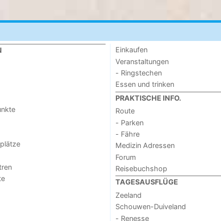
Einkaufen
N
Veranstaltungen
- Ringstechen
Essen und trinken
PRAKTISCHE INFO.
unkte
Route
- Parken
- Fähre
lplätze
Medizin Adressen
Forum
tren
Reisebuchshop
te
TAGESAUSFLÜGE
Zeeland
Schouwen-Duiveland
- Renesse