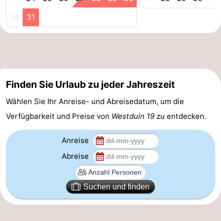
31
Haamstede
Natur
Walcheren
36
Kop
-
van
Veere
-
Finden Sie Urlaub zu jeder Jahreszeit
Schouwen
Natur
-
Wählen Sie Ihr Anreise- und Abreisedatum, um die
Oranjezon
Oostkapelle
-
Verfügbarkeit und Preise von
Westduin 19
zu entdecken.
Natur
-
Anreise
de
Domburg
-
Abreise
Mantelingen
Westkapelle
-
Suchen und finden
Zoutelande
-
Natur
-