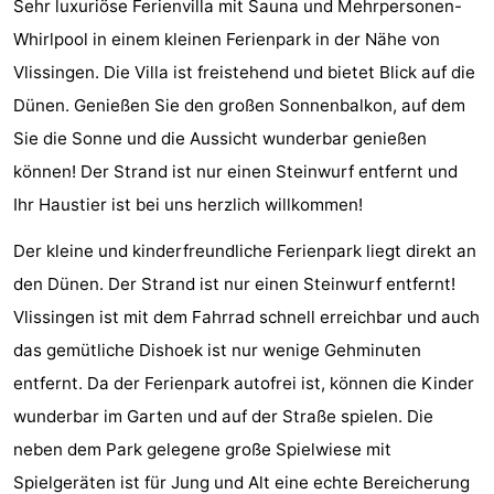
Sehr luxuriöse Ferienvilla mit Sauna und Mehrpersonen-
Duinzicht
-
Whirlpool in einem kleinen Ferienpark in der Nähe von
Vlissingen. Die Villa ist freistehend und bietet Blick auf die
Galgewei
-
Dünen. Genießen Sie den großen Sonnenbalkon, auf dem
Noordzee
-
Sie die Sonne und die Aussicht wunderbar genießen
können! Der Strand ist nur einen Steinwurf entfernt und
Resort
Strandpark
-
Ihr Haustier ist bei uns herzlich willkommen!
Vlissingen
Zeeland
Vebenabos
-
Der kleine und kinderfreundliche Ferienpark liegt direkt an
Westduin
Hotels
den Dünen. Der Strand ist nur einen Steinwurf entfernt!
Vlissingen ist mit dem Fahrrad schnell erreichbar und auch
Zimmer
das gemütliche Dishoek ist nur wenige Gehminuten
(mit
Lastminutes
entfernt. Da der Ferienpark autofrei ist, können die Kinder
wunderbar im Garten und auf der Straße spielen. Die
Frühstück)
Strand
neben dem Park gelegene große Spielwiese mit
Sehen
Spielgeräten ist für Jung und Alt eine echte Bereicherung