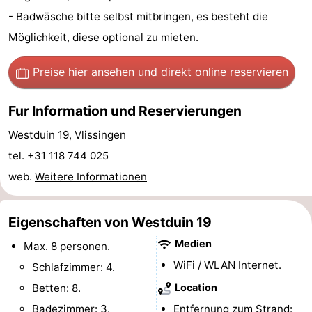
- Badwäsche bitte selbst mitbringen, es besteht die
trinken
Ausgehen
Möglichkeit, diese optional zu mieten.
Ringstechen
Preise hier ansehen
und direkt online reservieren
Veranstaltungen
Fur Information und Reservierungen
Praktisch
Westduin 19, Vlissingen
Forum
tel. +31 118 744 025
web.
Weitere Informationen
Route
-
Eigenschaften von Westduin 19
Parken
Reisebuchshop
Medien
Max. 8 personen.
WiFi / WLAN Internet.
Schlafzimmer: 4.
-
Betten: 8.
Location
Fähre
Medizin
Badezimmer: 3.
Entfernung zum Strand: