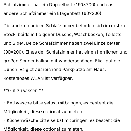
Schlafzimmer hat ein Doppelbett (160x200) und das
Städte
Führungen
andere Schlafzimmer ein Etagenbett (90x200).
Sport
Die anderen beiden Schlafzimmer befinden sich im ersten
Stock, beide mit eigener Dusche, Waschbecken, Toilette
-
und Bidet. Beide Schlafzimmer haben zwei Einzelbetten
Schwimmbader
-
(90x200). Eines der Schlafzimmer hat einen herrlichen und
großen Sonnenbalkon mit wunderschönem Blick auf die
Radfahren
-
Dünen! Es gibt ausreichend Parkplätze am Haus.
Wandern
-
Kostenloses WLAN ist verfügbar.
Reiten
-
**Gut zu wissen:**
Golfplatze
-
- Bettwäsche bitte selbst mitbringen, es besteht die
Möglichkeit, diese optional zu mieten.
Sportangeln
Essen
- Küchenwäsche bitte selbst mitbringen, es besteht die
und
Einkaufen
Möglichkeit, diese optional zu mieten.