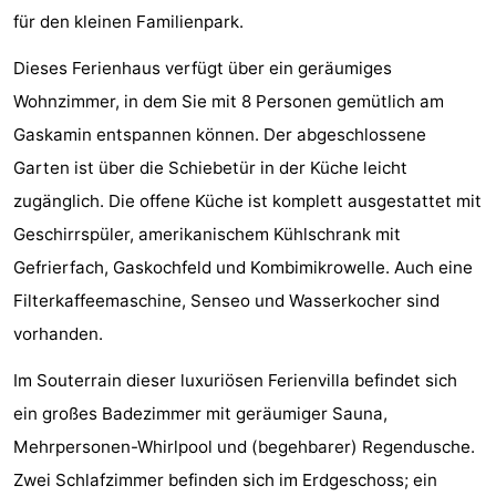
für den kleinen Familienpark.
&
-
Dieses Ferienhaus verfügt über ein geräumiges
tun
Museen
-
Wohnzimmer, in dem Sie mit 8 Personen gemütlich am
Denkmäler
-
Gaskamin entspannen können. Der abgeschlossene
Garten ist über die Schiebetür in der Küche leicht
Aussichtspunkte
Attraktionen
zugänglich. Die offene Küche ist komplett ausgestattet mit
-
Geschirrspüler, amerikanischem Kühlschrank mit
Gefrierfach, Gaskochfeld und Kombimikrowelle. Auch eine
Spielplätze
-
Filterkaffeemaschine, Senseo und Wasserkocher sind
Indoor-
-
vorhanden.
Spielplätze
Bowling
Wellness-
Im Souterrain dieser luxuriösen Ferienvilla befindet sich
ein großes Badezimmer mit geräumiger Sauna,
Zentren
Dörfer
Mehrpersonen-Whirlpool und (begehbarer) Regendusche.
&
Natur
Zwei Schlafzimmer befinden sich im Erdgeschoss; ein