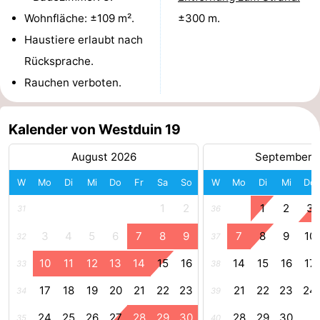
Wohnfläche: ±109 m².
±300 m.
Adressen
Region
Haustiere erlaubt nach
Zeeland
Rücksprache.
Rauchen verboten.
Schouwen-
Duiveland
-
Kalender von Westduin 19
Renesse
-
August 2026
September 
W
Mo
Di
Mi
Do
Fr
Sa
So
W
Mo
Di
Mi
Do
Brouwershaven
-
1
2
1
2
3
31
36
Bruinisse
-
3
4
5
6
7
8
9
7
8
9
10
32
37
Zierikzee
-
10
11
12
13
14
15
16
14
15
16
17
33
38
Natur
-
17
18
19
20
21
22
23
21
22
23
24
34
39
Oosterschelde
Burgh
-
24
25
26
27
28
29
30
28
29
30
35
40