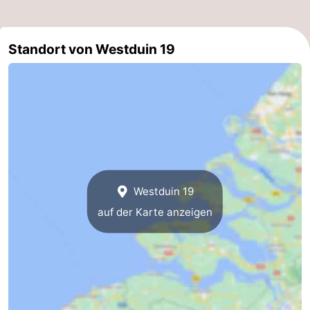
Walcherse
Dishoek
-
Standort von Westduin 19
bos
Middelburg
Zeeuws-
Vlaanderen
-
Nieuwvliet
-
Sluis
-
Cadzand
-
Westduin 19
auf der Karte anzeigen
Natur
Wetter
Het
Kontakt
Zwin