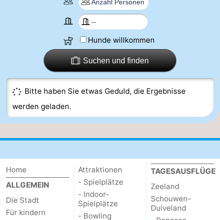
Duinzicht
-
Galgewei
-
Hunde willkommen
Noordzee
-
Suchen und finden
Resort
Strandpark
-
Bitte haben Sie etwas Geduld, die Ergebnisse
Vlissingen
Zeeland
Vebenabos
-
werden geladen.
Westduin
Hotels
Zimmer
(mit
Lastminutes
Home
Attraktionen
TAGESAUSFLÜGE
- Spielplätze
ALLGEMEIN
Zeeland
Frühstück)
Strand
- Indoor-
Schouwen-
Die Stadt
Spielplätze
Duiveland
Sehen
Für kindern
- Bowling