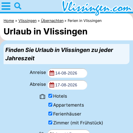
Home
Vlissingen
Home
Vlissingen
Übernachten
Ferien in Vlissingen
Urlaub in Vlissingen
Tipps
Für
Finden Sie Urlaub in Vlissingen zu jeder
Jahreszeit
kindern
Übernachten
Anreise
Appartements
Abreise
-
Hotels
Martina
Campingplätze
Appartements
Ferienhäuser
Ferienhäuser
Zimmer (mit Frühstück)
-