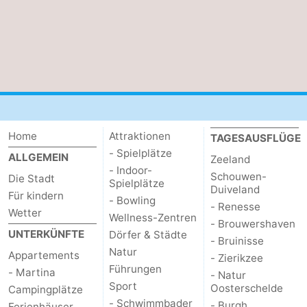
Home
Attraktionen
TAGESAUSFLÜGE
- Spielplätze
ALLGEMEIN
Zeeland
- Indoor-
Schouwen-
Die Stadt
Spielplätze
Duiveland
Für kindern
- Bowling
- Renesse
Wetter
Wellness-Zentren
- Brouwershaven
UNTERKÜNFTE
Dörfer & Städte
- Bruinisse
Natur
Appartements
- Zierikzee
Führungen
- Martina
- Natur
Sport
Oosterschelde
Campingplätze
- Schwimmbader
- Burgh
Ferienhäuser