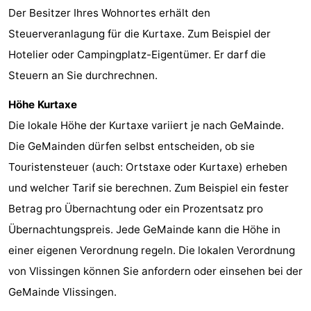
Der Besitzer Ihres Wohnortes erhält den
Adressen
Region
Steuerveranlagung für die Kurtaxe. Zum Beispiel der
Zeeland
Hotelier oder Campingplatz-Eigentümer. Er darf die
Steuern an Sie durchrechnen.
Schouwen-
Höhe Kurtaxe
Duiveland
-
Die lokale Höhe der Kurtaxe variiert je nach GeMainde.
Die GeMainden dürfen selbst entscheiden, ob sie
Renesse
-
Touristensteuer (auch: Ortstaxe oder Kurtaxe) erheben
Brouwershaven
-
und welcher Tarif sie berechnen. Zum Beispiel ein fester
Betrag pro Übernachtung oder ein Prozentsatz pro
Bruinisse
-
Übernachtungspreis. Jede GeMainde kann die Höhe in
Zierikzee
-
einer eigenen Verordnung regeln. Die lokalen Verordnung
von Vlissingen können Sie anfordern oder einsehen bei der
Natur
-
GeMainde Vlissingen.
Oosterschelde
Burgh
-