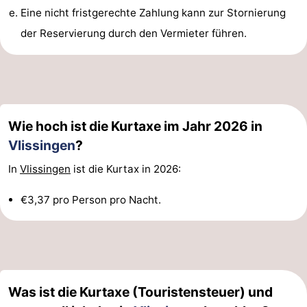
Eine nicht fristgerechte Zahlung kann zur Stornierung
Städte
Führungen
der Reservierung durch den Vermieter führen.
Sport
-
Schwimmbader
-
Wie hoch ist die Kurtaxe im Jahr 2026 in
Radfahren
-
Vlissingen
?
In
Vlissingen
ist die Kurtax in 2026:
Wandern
-
€3,37 pro Person pro Nacht.
Reiten
-
Golfplatze
-
Sportangeln
Essen
Was ist die Kurtaxe (Touristensteuer) und
und
Einkaufen