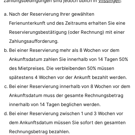
Zahlungsbedingungen sind jedoch üblich in
Vlissingen
:
&
-
Nach der Reservierung Ihrer gewählten
tun
Museen
-
Ferienunterkunft und des Zeitraums erhalten Sie eine
Reservierungsbestätigung (oder Rechnung) mit einer
Denkmäler
-
Zahlungsaufforderung.
Aussichtspunkte
Attraktionen
Bei einer Reservierung mehr als 8 Wochen vor dem
Ankunftsdatum zahlen Sie innerhalb von 14 Tagen 50%
-
des Mietpreises. Die verbleibenden 50% müssen
Spielplätze
-
spätestens 4 Wochen vor der Ankunft bezahlt werden.
Bei einer Reservierung innerhalb von 8 Wochen vor dem
Indoor-
-
Ankunftsdatum muss der gesamte Rechnungsbetrag
Spielplätze
Bowling
Wellness-
innerhalb von 14 Tagen beglichen werden.
Bei einer Reservierung zwischen 1 und 3 Wochen vor
Zentren
Dörfer
dem Ankunftsdatum müssen Sie sofort den gesamten
&
Natur
Rechnungsbetrag bezahlen.