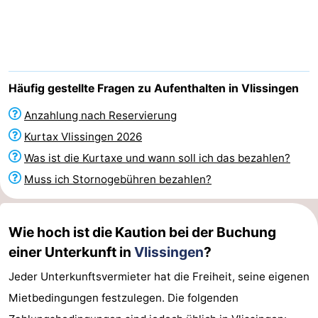
Duinzicht
-
Galgewei
-
Noordzee
-
Häufig gestellte Fragen zu Aufenthalten in Vlissingen
Resort
Strandpark
-
Anzahlung nach Reservierung
Kurtax Vlissingen 2026
Vlissingen
Zeeland
Vebenabos
-
Was ist die Kurtaxe und wann soll ich das bezahlen?
Westduin
Hotels
Muss ich Stornogebühren bezahlen?
Zimmer
Wie hoch ist die Kaution bei der Buchung
(mit
Lastminutes
einer Unterkunft in
Vlissingen
?
Frühstück)
Strand
Jeder Unterkunftsvermieter hat die Freiheit, seine eigenen
Mietbedingungen festzulegen. Die folgenden
Sehen