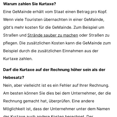
Warum zahlen Sie Kurtaxe?
Haamstede
Natur
Walcheren
Eine GeMainde erhält vom Staat einen Betrag pro Kopf.
Wenn viele Touristen übernachten in einer GeMainde,
Kop
-
gibt's mehr kosten für die GeMainde. Zum Beispiel um
van
Veere
-
Straßen und
Strände sauber zu machen
oder Straßen zu
pflegen. Die zusätzlichen Kosten kann die GeMainde zum
Schouwen
Natur
-
Beispiel durch die zusätzlichen Einnahmen aus der
Oranjezon
Oostkapelle
-
Kurtaxe zahlen.
Natur
-
Darf die Kurtaxe auf der Rechnung höher sein als der
Hebesatz?
de
Domburg
-
Nein, aber vielleicht ist es ein Fehler auf Ihrer Rechnung.
Mantelingen
Westkapelle
-
Am besten können Sie dies bei dem Unternehmer, der die
Rechnung gemacht hat, überprüfen. Eine andere
Zoutelande
-
Möglichkeit ist, dass der Unternehmer unter dem Namen
Natur
-
der Kurtaxe auch andere Kosten berechnet. Der