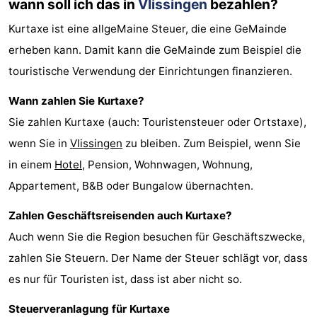
wann soll ich das in
Vlissingen
bezahlen?
trinken
Ausgehen
Kurtaxe ist eine allgeMaine Steuer, die eine GeMainde
erheben kann. Damit kann die GeMainde zum Beispiel die
Ringstechen
touristische Verwendung der Einrichtungen finanzieren.
Veranstaltungen
Wann zahlen Sie Kurtaxe?
Praktisch
Sie zahlen Kurtaxe (auch: Touristensteuer oder Ortstaxe),
wenn Sie in
Vlissingen
zu bleiben. Zum Beispiel, wenn Sie
Forum
in einem
Hotel
, Pension, Wohnwagen, Wohnung,
Route
Appartement, B&B oder Bungalow übernachten.
-
Zahlen Geschäftsreisenden auch Kurtaxe?
Auch wenn Sie die Region besuchen für Geschäftszwecke,
Parken
Reisebuchshop
zahlen Sie Steuern. Der Name der Steuer schlägt vor, dass
-
es nur für Touristen ist, dass ist aber nicht so.
Fähre
Medizin
Steuerveranlagung für Kurtaxe