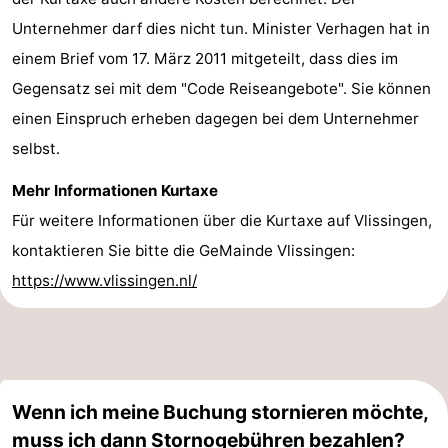
Unternehmer darf dies nicht tun. Minister Verhagen hat in
Walcherse
Dishoek
-
einem Brief vom 17. März 2011 mitgeteilt, dass dies im
bos
Middelburg
Zeeuws-
Gegensatz sei mit dem "Code Reiseangebote". Sie können
einen Einspruch erheben dagegen bei dem Unternehmer
Vlaanderen
-
selbst.
Nieuwvliet
-
Mehr Informationen Kurtaxe
Sluis
-
Für weitere Informationen über die Kurtaxe auf Vlissingen,
kontaktieren Sie bitte die GeMainde Vlissingen:
Cadzand
-
https://www.vlissingen.nl/
Natur
Wetter
Het
Kontakt
Zwin
Wenn ich meine Buchung stornieren möchte,
muss ich dann Stornogebühren bezahlen?