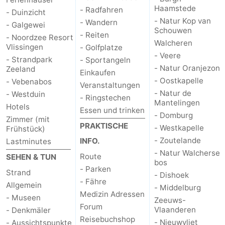
Haamstede
- Radfahren
- Duinzicht
- Natur Kop van
- Wandern
- Galgewei
Schouwen
- Reiten
- Noordzee Resort
Walcheren
Vlissingen
- Golfplatze
- Veere
- Strandpark
- Sportangeln
- Natur Oranjezon
Zeeland
Einkaufen
- Oostkapelle
- Vebenabos
Veranstaltungen
- Natur de
- Westduin
- Ringstechen
Mantelingen
Hotels
Essen und trinken
- Domburg
Zimmer (mit
PRAKTISCHE
- Westkapelle
Frühstück)
- Zoutelande
INFO.
Lastminutes
- Natur Walcherse
Route
SEHEN & TUN
bos
- Parken
Strand
- Dishoek
- Fähre
Allgemein
- Middelburg
Medizin Adressen
- Museen
Zeeuws-
Forum
Vlaanderen
- Denkmäler
Reisebuchshop
- Nieuwvliet
- Aussichtspunkte