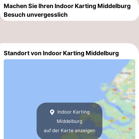
Machen Sie Ihren Indoor Karting Middelburg
Städte
Führungen
Besuch unvergesslich
Sport
-
Schwimmbader
-
Standort von Indoor Karting Middelburg
Radfahren
-
Wandern
-
Reiten
-
Golfplatze
-
Indoor Karting
Sportangeln
Essen
Middelburg
auf der Karte anzeigen
und
Einkaufen