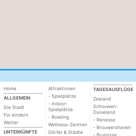
Adressen
Region
Zeeland
Schouwen-
Duiveland
-
Renesse
-
Brouwershaven
-
Home
Attraktionen
TAGESAUSFLÜGE
Bruinisse
-
- Spielplätze
ALLGEMEIN
Zeeland
- Indoor-
Zierikzee
-
Schouwen-
Die Stadt
Spielplätze
Duiveland
Für kindern
- Bowling
Natur
-
- Renesse
Wetter
Wellness-Zentren
- Brouwershaven
UNTERKÜNFTE
Dörfer & Städte
Oosterschelde
Burgh
-
- Bruinisse