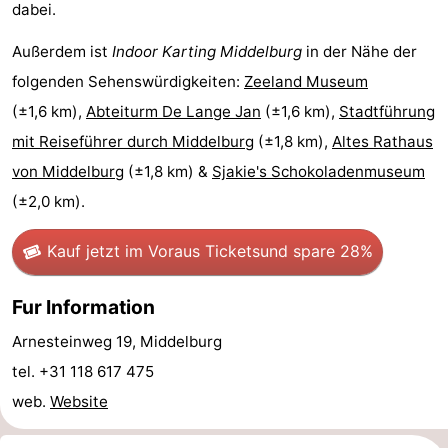
dabei.
&
-
Außerdem ist
Indoor Karting Middelburg
in der Nähe der
tun
Museen
-
folgenden Sehenswürdigkeiten:
Zeeland Museum
(±1,6 km),
Abteiturm De Lange Jan
(±1,6 km),
Stadtführung
Denkmäler
-
mit Reiseführer durch Middelburg
(±1,8 km),
Altes Rathaus
Aussichtspunkte
Attraktionen
von Middelburg
(±1,8 km) &
Sjakie's Schokoladenmuseum
(±2,0 km).
-
Kauf jetzt im Voraus Tickets
und spare 28%
Spielplätze
-
Indoor-
-
Fur Information
Arnesteinweg 19, Middelburg
Spielplätze
Bowling
Wellness-
tel. +31 118 617 475
Zentren
Dörfer
web.
Website
&
Natur