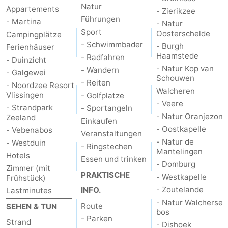
Natur
Appartements
- Zierikzee
Haamstede
Natur
Walcheren
Führungen
- Martina
- Natur
Sport
Oosterschelde
Campingplätze
Kop
-
- Schwimmbader
- Burgh
Ferienhäuser
Haamstede
- Radfahren
- Duinzicht
van
Veere
-
- Natur Kop van
- Wandern
- Galgewei
Schouwen
- Reiten
- Noordzee Resort
Schouwen
Natur
-
Walcheren
Vlissingen
- Golfplatze
- Veere
- Strandpark
- Sportangeln
Oranjezon
Oostkapelle
-
- Natur Oranjezon
Zeeland
Einkaufen
- Oostkapelle
- Vebenabos
Natur
-
Veranstaltungen
- Natur de
- Westduin
- Ringstechen
Mantelingen
de
Domburg
-
Hotels
Essen und trinken
- Domburg
Zimmer (mit
PRAKTISCHE
- Westkapelle
Frühstück)
Mantelingen
Westkapelle
-
- Zoutelande
INFO.
Lastminutes
Zoutelande
-
- Natur Walcherse
Route
SEHEN & TUN
bos
- Parken
Strand
Natur
-
- Dishoek