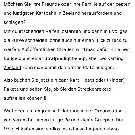
Möchten Sie Ihre Freunde oder Ihre Familie auf der besten
Duinzicht
-
und lustigsten Kartbahn in Zeeland herausfordern und
Galgewei
-
schlagen?
Mit quietschenden Reifen losfahren und dann mit Vollgas
Noordzee
-
die Kurve schneiden, ohne auch nur einen Blick zurück zu
Resort
Strandpark
-
werfen. Auf öffentlichen Straßen wird man dafür mit einem
Bußgeld und einer Strafpredigt belegt, aber bei Karting
Vlissingen
Zeeland
Vebenabos
-
Zeeland
kann man damit den ersten Platz belegen.
Westduin
Hotels
Also buchen Sie jetzt ein paar Kart-Heats oder (Kinder)-
Zimmer
Pakete und sehen Sie, ob Sie den Streckenrekord
aufstellen können!!!
(mit
Lastminutes
Wir haben umfangreiche Erfahrung in der Organisation
Frühstück)
Strand
von
Veranstaltungen
für große und kleine Gruppen. Die
Möglichkeiten sind endlos, es ist also für jeden etwas
Sehen